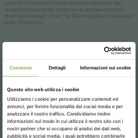
Diese automatische Wickelmaschine verbessert den
Qualitätsstandard der Verpackung und gewährleistet
einen erstklassigen Schutz für Blüten und Blätter während
jedes Transports.
Consenso
Dettagli
Informazioni sui cookie
Video zum Betrieb eines automatischen
Wickelgeräts
Questo sito web utilizza i cookie
Utilizziamo i cookie per personalizzare contenuti ed
TAUCHE EIN IN UNSERE
DATENBLATT
annunci, per fornire funzionalità dei social media e per
WELT!
analizzare il nostro traffico. Condividiamo inoltre
informazioni sul modo in cui utilizza il nostro sito con i
HERUNTERLADEN
Ein kleines Geschenk für dich...
nostri partner che si occupano di analisi dei dati web,
pubblicità e social media, i quali potrebbero combinarle