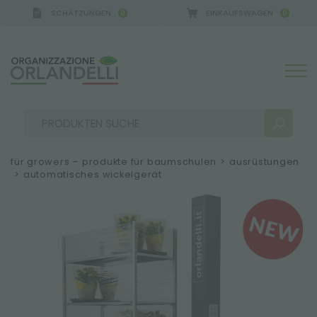
SCHÄTZUNGEN
EINKAUFSWAGEN
0
0
GERMANY - SPONSOR
-
von 16.08.2026 bis 22.08.202
für growers – produkte für baumschulen
>
ausrüstungen
>
automatisches wickelgerät
SUCHERGEBNISSE:
Sortieren nach:
MEHR ERGEBNISSE FÜR SIE: