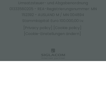
Umsatzsteuer- und Abgabenordnung
01333580205 - REA-Registrierungsnummer: MN
152392 - AUSLAND M / MN 004894
Stammkapital: Euro 100.000,00 i.v.
[Privacy policy]
[Cookie policy]
[Cookie-Einstellungen ändern]