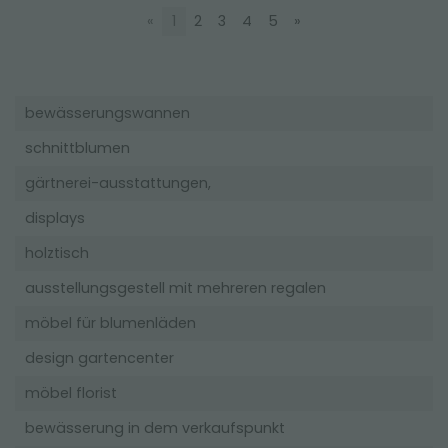
«
1
2
3
4
5
»
bewässerungswannen
schnittblumen
gärtnerei-ausstattungen,
displays
holztisch
ausstellungsgestell mit mehreren regalen
möbel für blumenläden
design gartencenter
möbel florist
bewässerung in dem verkaufspunkt