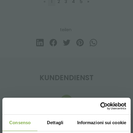
«
1
2
3
4
5
»
teilen
KUNDENDIENST
Whatsapp
Consenso
Dettagli
Informazioni sui cookie
Anfrage Informationen