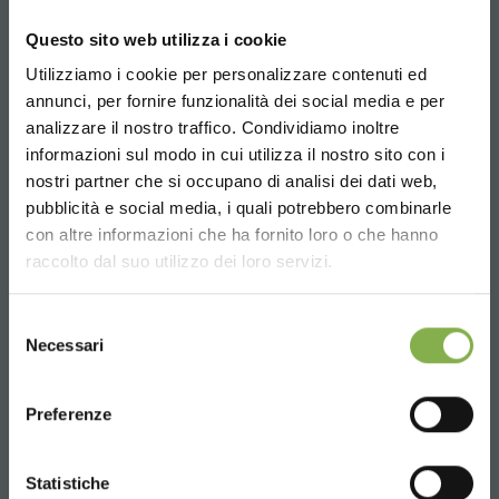
+39 3457719939
Questo sito web utilizza i cookie
Utilizziamo i cookie per personalizzare contenuti ed
TAUCHE EIN IN UNSERE
annunci, per fornire funzionalità dei social media e per
WELT!
analizzare il nostro traffico. Condividiamo inoltre
informazioni sul modo in cui utilizza il nostro sito con i
Email
Ein kleines Geschenk für dich...
nostri partner che si occupano di analisi dei dati web,
Anfrage Informationen
pubblicità e social media, i quali potrebbero combinarle
info@orlandelli.it
Choose the country you are in and your
con altre informazioni che ha fornito loro o che hanno
5 % Rabatt
auf deine erste Bestellung *
language for a better browsing experience
raccolto dal suo utilizzo dei loro servizi.
2 % Rabatt immer
auf tutti deine
zukünftigen Einkäufe *
UNITED STATES
Kostenloser Versand
ab einem Bestellwert
Selezione
Necessari
von 15.000 €
del
Telefon
consenso
News und Updates
vorab (wählen Sie bei
ENGLISH
der Registrierung die Option Newsletter)
Von Montag bis Freitag
Preferenze
08:30 - 13:00
CONTINUE
14:00 - 18:30
JETZT REGISTRIEREN
Statistiche
+39 0376 960311