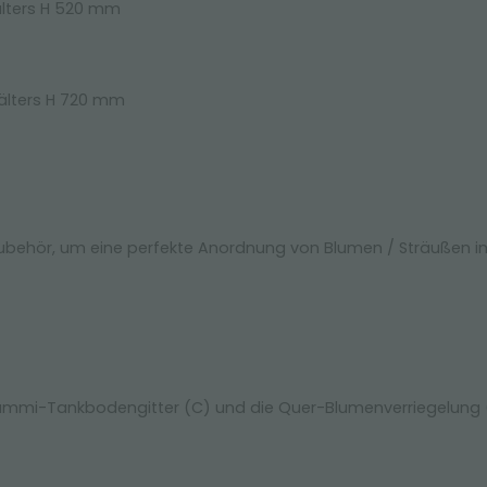
älters H 520 mm
hälters H 720 mm
Zubehör, um eine perfekte Anordnung von Blumen / Sträußen i
Gummi-Tankbodengitter (C) und die Quer-Blumenverriegelung