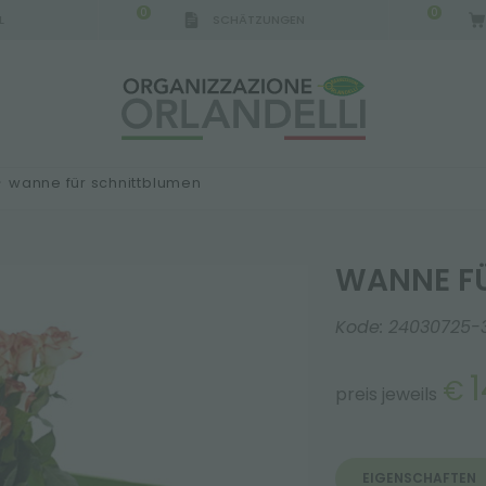
0
0
L
SCHÄTZUNGEN
IGCA GERMANY - SPONSOR
-
von 16.08.2026 bis 
>
wanne für schnittblumen
WANNE F
Kode:
24030725-
1
€
preis jeweils
EIGENSCHAFTEN