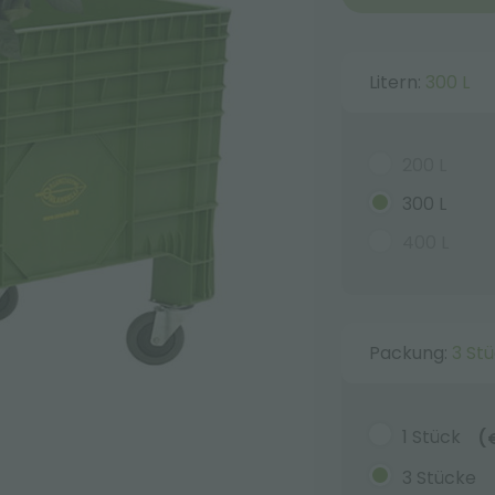
Litern:
300 L
200 L
300 L
400 L
Packung:
3 St
1 Stück
(
3 Stücke