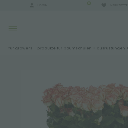
0
LOGIN
MERKZETTE
für growers – produkte für baumschulen
>
ausrüstungen
SUCHERGEBNISSE:
MEHR ERGEBNISSE FÜR SIE: