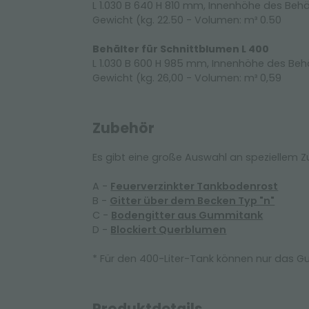
L 1.030 B 640 H 810 mm, Innenhöhe des Beh
Gewicht (kg. 22.50 - Volumen: m³ 0.50
Behälter für Schnittblumen L 400
L 1.030 B 600 H 985 mm, Innenhöhe des Be
Gewicht (kg. 26,00 - Volumen: m³ 0,59
Zubehör
Es gibt eine große Auswahl an speziellem 
A -
Feuerverzinkter Tankbodenrost
B -
Gitter über dem Becken Typ "n"
C -
Bodengitter aus Gummitank
D -
Blockiert Querblumen
* Für den 400-Liter-Tank können nur das 
Produktdetails