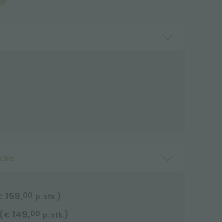
ücke
159,
00
)
€
p. stk.
149,
00
(
)
€
p. stk.