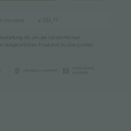
151,
22
en Versand
€
 Bestellung ab, um die tatsächlichen
r ausgewählten Produkte zu überprüfen.
ZUVERLÄSSIGE
G
ORLANDELLI-GARANTIE
LIEFERUNG