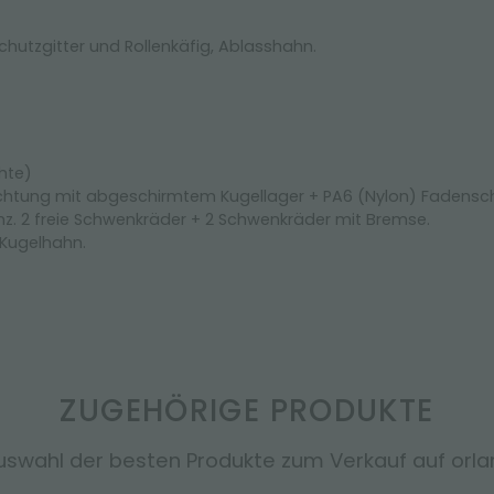
utzgitter und Rollenkäfig, Ablasshahn.
chte)
chtung mit abgeschirmtem Kugellager + PA6 (Nylon) Fadenschu
z. 2 freie Schwenkräder + 2 Schwenkräder mit Bremse.
 Kugelhahn.
ZUGEHÖRIGE PRODUKTE
uswahl der besten Produkte zum Verkauf auf orland