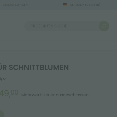
EINKAUFSWAGEN
GERMANY
(Deutsch)
22.08.2026
Sortieren nach:
ÜR SCHNITTBLUMEN
3pz
49,
00
Mehrwertsteuer ausgeschlossen