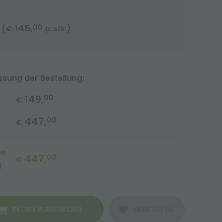
145,
00
(
)
€
p. stk.
ung der Bestellung:
149,
00
€
447,
00
€
me
447,
00
€
g
IN DEN WARENKORB
MERKZETTEL