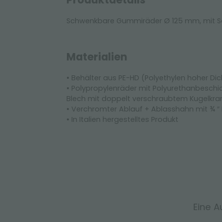
Schwenkbare Gummiräder Ø 125 mm, mit Sch
Materialien
• Behälter aus PE-HD (Polyethylen hoher Di
• Polypropylenräder mit Polyurethanbeschi
Blech mit doppelt verschraubtem Kugelkran
• Verchromter Ablauf + Ablasshahn mit ¾ ″
• In Italien hergestelltes Produkt
Eine A