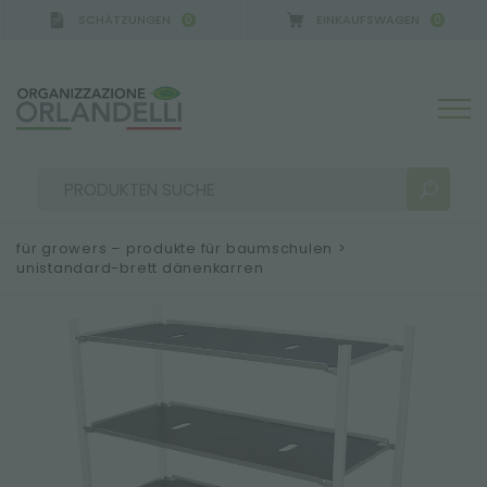
SCHÄTZUNGEN
EINKAUFSWAGEN
0
0
 GERMANY - SPONSOR
-
von 16.08.2026 bis 22.08.2
für growers – produkte für baumschulen
>
unistandard-brett dänenkarren
SUCHERGEBNISSE:
Sortieren nach:
MEHR ERGEBNISSE FÜR SIE: