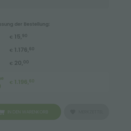
ung der Bestellung:
15,
90
€
1.176,
60
€
20,
00
€
me
1.196,
60
€
g
IN DEN WARENKORB
MERKZETTEL