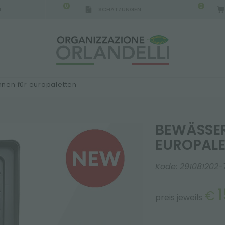
0
0
L
SCHÄTZUNGEN
en für europaletten
BEWÄSSE
EUROPALE
Kode:
291081202-
1
€
preis jeweils