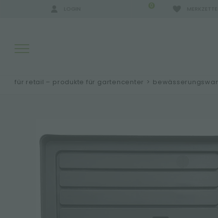
0
LOGIN
MERKZETTE
für retail – produkte für gartencenter
>
bewässerungswann
SUCHERGEBNISSE:
MEHR ERGEBNISSE FÜR SIE: