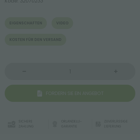
Kode:
32070233
EIGENSCHAFTEN
VIDEO
KOSTEN FÜR DEN VERSAND
FORDERN SIE EIN ANGEBOT
SICHERE
ORLANDELLI-
ZUVERLÄSSIGE
ZAHLUNG
GARANTIE
LIEFERUNG