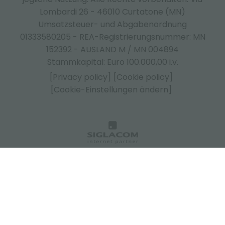
Lombardi 26 - 46010 Curtatone (MN)
Umsatzsteuer- und Abgabenordnung
01333580205 - REA-Registrierungsnummer: MN
152392 - AUSLAND M / MN 004894
Stammkapital: Euro 100.000,00 i.v.
[Privacy policy]
[Cookie policy]
[Cookie-Einstellungen ändern]