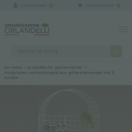
SCHÄTZUNGEN
EINKAUFSWAGEN
0
0
A GERMANY - SPONSOR
-
von 16.08.2026 bis 22.08.2
für retail – produkte für gartencenter
>
modulares verkaufsregal aus gitterelementen mit 3
böden
SUCHERGEBNISSE:
Sortieren nach:
MEHR ERGEBNISSE FÜR SIE: