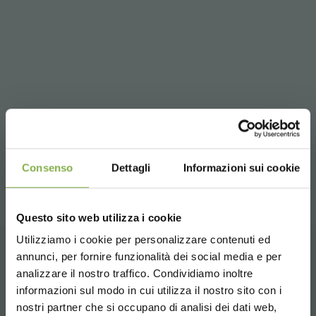
Consenso
Dettagli
Informazioni sui cookie
Questo sito web utilizza i cookie
Utilizziamo i cookie per personalizzare contenuti ed
TAUCHE EIN IN UNSERE
DATENBLATT
annunci, per fornire funzionalità dei social media e per
ZUGEHÖRIGE PRODUKTE
WELT!
analizzare il nostro traffico. Condividiamo inoltre
informazioni sul modo in cui utilizza il nostro sito con i
HERUNTERLADEN
Eine Auswahl der besten Produkte zum Verkauf
Ein kleines Geschenk für dich...
nostri partner che si occupano di analisi dei dati web,