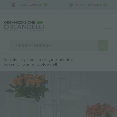
SCHÄTZUNGEN
EINKAUFSWAGEN
0
0
 GERMANY - SPONSOR
-
von 16.08.2026 bis 22.08.2
für retail – produkte für gartencenter
>
haken für blumentopfgestell
SUCHERGEBNISSE:
Sortieren nach:
MEHR ERGEBNISSE FÜR SIE: