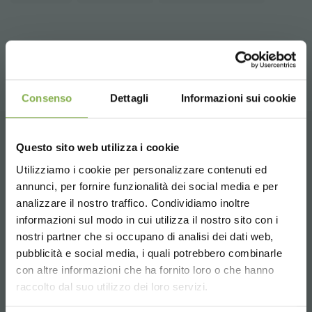
teilen
Consenso
Dettagli
Informazioni sui cookie
Questo sito web utilizza i cookie
KUNDENDIENST
Utilizziamo i cookie per personalizzare contenuti ed
TAUCHE EIN IN UNSERE
DATENBLATT
annunci, per fornire funzionalità dei social media e per
WELT!
analizzare il nostro traffico. Condividiamo inoltre
informazioni sul modo in cui utilizza il nostro sito con i
HERUNTERLADEN
Ein kleines Geschenk für dich...
nostri partner che si occupano di analisi dei dati web,
Whatsapp
pubblicità e social media, i quali potrebbero combinarle
Choose the country you are in and your
con altre informazioni che ha fornito loro o che hanno
5 % Rabatt
auf deine erste Bestellung *
Anfrage Informationen
language for a better browsing experience
Melden Sie sich an oder
raccolto dal suo utilizzo dei loro servizi.
2 % Rabatt immer
auf tutti deine
+39 3457719939
zukünftigen Einkäufe *