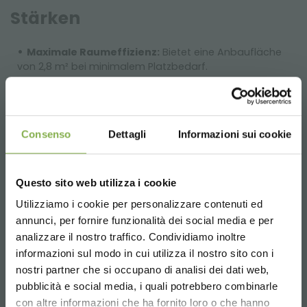
Stärken
Maximale Raumeffizienz:
Bietet eine Anbaufläche
von 2,8 m² bei minimalem Platzbedarf.
Zielgerichtete Beleuchtung:
16 LED-Leisten mit
einem Spektrum von 6500°K, ideal zur Stimulierung der
Photosynthese in der frühen Wachstums- und
Stecklingsphase.
Consenso
Dettagli
Informazioni sui cookie
Plug & Grow Modularität:
Gebrauchsfertiges System
mit wasserdichten Schnellanschlüssen und zertifizierter
Verkabelung.
Questo sito web utilizza i cookie
Industrielle Mobilität:
Verstärkte Räder für ein
dynamisches Layout-Management im Labor, auch
Utilizziamo i cookie per personalizzare contenuti ed
TAUCHE EIN IN UNSERE
unter Volllast.
DATENBLATT
annunci, per fornire funzionalità dei social media e per
WELT!
analizzare il nostro traffico. Condividiamo inoltre
informazioni sul modo in cui utilizza il nostro sito con i
Konstruktionsdetails
HERUNTERLADEN
Ein kleines Geschenk für dich...
nostri partner che si occupano di analisi dei dati web,
pubblicità e social media, i quali potrebbero combinarle
Choose the country you are in and your
Präzisionstechnik:
Hochbeständiger, feuerverzinkter
con altre informazioni che ha fornito loro o che hanno
5 % Rabatt
auf deine erste Bestellung *