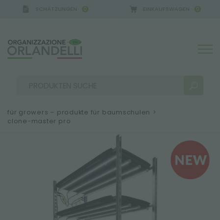
SCHÄTZUNGEN
EINKAUFSWAGEN
0
0
 GERMANY - SPONSOR
-
von 16.08.2026 bis 22.08.2
für growers – produkte für baumschulen
>
clone-master pro
SUCHERGEBNISSE:
Sortieren nach:
MEHR ERGEBNISSE FÜR SIE: