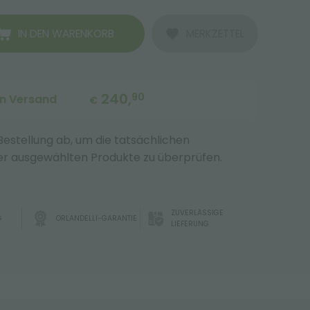
IN DEN WARENKORB
MERKZETTEL
240,
90
en Versand
€
 Bestellung ab, um die tatsächlichen
r ausgewählten Produkte zu überprüfen.
ZUVERLÄSSIGE
G
ORLANDELLI-GARANTIE
LIEFERUNG