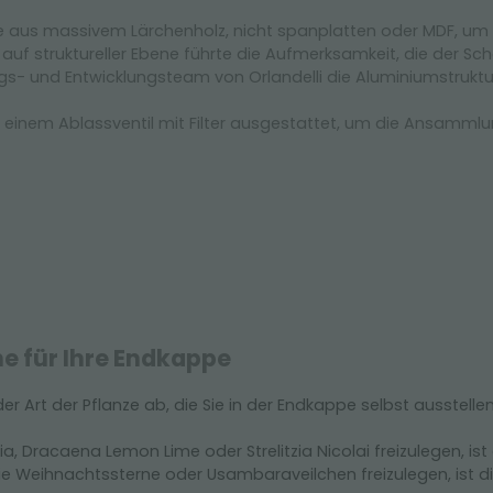
e aus massivem Lärchenholz, nicht spanplatten oder MDF, um 
 auf struktureller Ebene führte die Aufmerksamkeit, die der 
- und Entwicklungsteam von Orlandelli die Aluminiumstruktur
 einem Ablassventil mit Filter ausgestattet, um die Ansamml
he für Ihre Endkappe
r Art der Pflanze ab, die Sie in der Endkappe selbst ausstell
a, Dracaena Lemon Lime oder Strelitzia Nicolai freizulegen, i
ie Weihnachtssterne oder Usambaraveilchen freizulegen, ist 