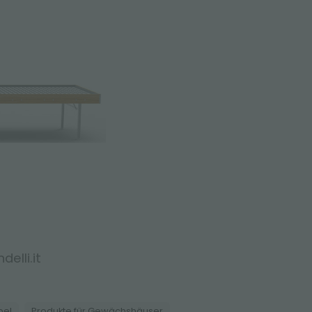
elli.it
bel
Produkte für Gewächshäuser