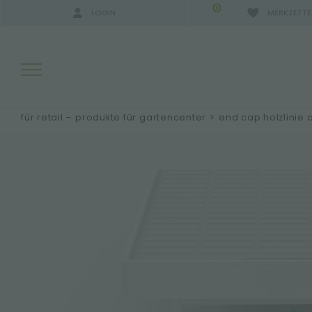
0
LOGIN
MERKZETTE
für retail – produkte für gartencenter
>
end cap holzlinie
SUCHERGEBNISSE:
MEHR ERGEBNISSE FÜR SIE: