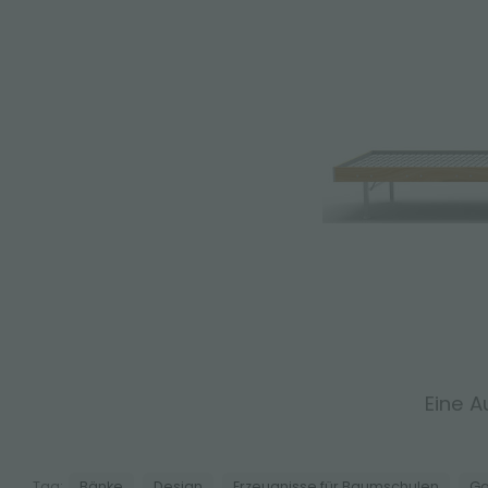
Eine A
Tag:
Bänke
Design
Erzeugnisse für Baumschulen
Ga