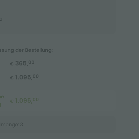
z
ung der Bestellung:
365,
00
€
1.095,
00
€
me
1.095,
00
€
g
lmenge: 3