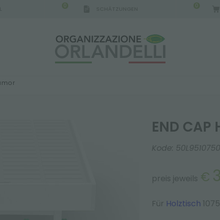
0
0
L
SCHÄTZUNGEN
IGCA GERMANY - SPONSOR
-
von 16.08.2026 bis 
 amor
END CAP 
Kode:
50L951075
€
preis jeweils
Für
Holztisch
107