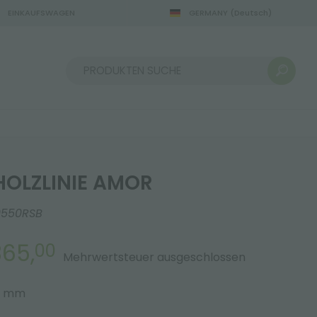
EINKAUFSWAGEN
GERMANY
(Deutsch)
22.08.2026
Sortieren nach:
HOLZLINIE AMOR
0550RSB
365,
00
Mehrwertsteuer ausgeschlossen
5 mm