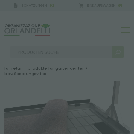
SCHÄTZUNGEN
EINKAUFSWAGEN
0
0
für retail – produkte für gartencenter
>
bewässerungsvlies
SUCHERGEBNISSE:
Sortieren nach:
MEHR ERGEBNISSE FÜR SIE: