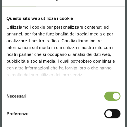
das Produkt eine lange Lebensdauer und birgt kein
Kontaminationsrisiko für die Pflanzen, mit denen es in
Kontakt kommt.
Questo sito web utilizza i cookie
Utilizziamo i cookie per personalizzare contenuti ed
TAUCHE EIN IN UNSERE
DATENBLATT
annunci, per fornire funzionalità dei social media e per
WELT!
analizzare il nostro traffico. Condividiamo inoltre
informazioni sul modo in cui utilizza il nostro sito con i
HERUNTERLADEN
Ein kleines Geschenk für dich...
Warum wird seine Verwendung
nostri partner che si occupano di analisi dei dati web,
empfohlen?
pubblicità e social media, i quali potrebbero combinarle
Choose the country you are in and your
con altre informazioni che ha fornito loro o che hanno
5 % Rabatt
auf deine erste Bestellung *
language for a better browsing experience
Wir empfehlen die Verwendung dieses
Melden Sie sich an oder
raccolto dal suo utilizzo dei loro servizi.
2 % Rabatt immer
auf tutti deine
Bewässerungsvlies auf Verkaufstischen, um die
zukünftigen Einkäufe *
registrieren Sie sich, um
Gießhäufigkeit und den Wasserbedarf für die auf den
UNITED STATES
Kostenloser Versand
ab einem Bestellwert
Selezione
Verkaufstischen ausgestellten Pflanzen und Blumen zu
das technische
Necessari
von 15.000 €
del
reduzieren.
Datenblatt
consenso
News und Updates
vorab (wählen Sie bei
ENGLISH
der Registrierung die Option Newsletter)
Preferenze
herunterzuladen
Kann das Bewässerungsvlies
gewaschen werden?
CONTINUE