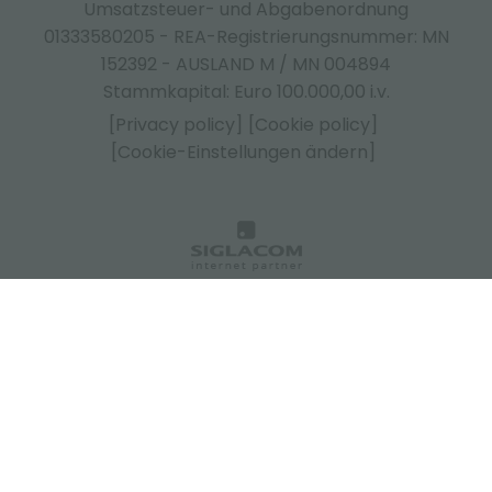
Umsatzsteuer- und Abgabenordnung
01333580205 - REA-Registrierungsnummer: MN
152392 - AUSLAND M / MN 004894
Stammkapital: Euro 100.000,00 i.v.
[Privacy policy]
[Cookie policy]
[Cookie-Einstellungen ändern]