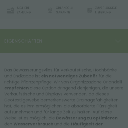
SICHERE
ORLANDELLI-
ZUVERLÄSSIGE
ZAHLUNG
GARANTIE
LIEFERUNG
EIGENSCHAFTEN
Das Bewässerungsvlies für Verkaufstische, Hochbänke
und Endkappe ist
ein notwendiges Zubehör
für die
richtige Pflanzenpflege. Wir von Organizzazione Orlandelli
empfehlen
diese Option dringend denjenigen, die unsere
Verkaufstische und Displays verwenden, da dieses
Geotextilgewebe bemerkenswerte Drainagefähigkeiten
hat, die es ihm ermöglichen, die absorbierte Flüssigkeit
aufzunehmen und für lange Zeit zu halten. Auf diese
Weise ist es möglich, die
Bewässerung zu optimieren
,
den
Wasserverbrauch
und die
Häufigkeit der