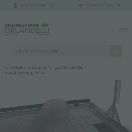
SCHÄTZUNGEN
EINKAUFSWAGEN
0
0
für retail – produkte für gartencenter
>
bewässerungsvlies
SUCHERGEBNISSE:
Sortieren nach:
MEHR ERGEBNISSE FÜR SIE: