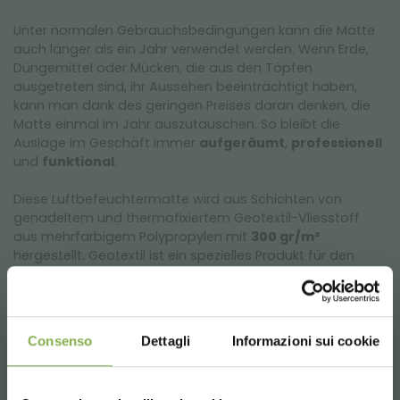
Unter normalen Gebrauchsbedingungen kann die Matte
auch länger als ein Jahr verwendet werden. Wenn Erde,
Düngemittel oder Mücken, die aus den Töpfen
ausgetreten sind, ihr Aussehen beeinträchtigt haben,
kann man dank des geringen Preises daran denken, die
Matte einmal im Jahr auszutauschen. So bleibt die
Auslage im Geschäft immer
aufgeräumt
,
professionell
und
funktional
.
Diese Luftbefeuchtermatte wird aus Schichten von
genadeltem und thermofixiertem Geotextil-Vliesstoff
aus mehrfarbigem Polypropylen mit
300 gr/m²
hergestellt. Geotextil ist ein spezielles Produkt für den
Kontakt mit Wasser und Erde
. Aus diesem Grund bietet
das Produkt eine lange Lebensdauer und birgt kein
Kontaminationsrisiko für die Pflanzen, mit denen es in
Kontakt kommt.
Consenso
Dettagli
Informazioni sui cookie