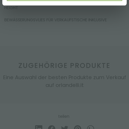
N1 WOODEN CARDS HOLDER WITH SUPPORT ADJUSTABLE IN
HEIGHT
BEWÄSSERUNGSVLIES FÜR VERKAUFSTISCHE INKLUSIVE
ZUGEHÖRIGE PRODUKTE
Eine Auswahl der besten Produkte zum Verkauf
auf orlandelli.it
teilen