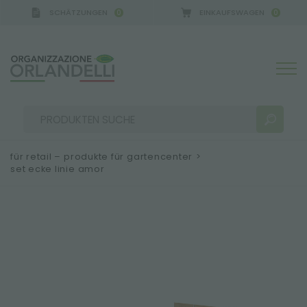
SCHÄTZUNGEN
EINKAUFSWAGEN
0
0
für retail – produkte für gartencenter
>
set ecke linie amor
SUCHERGEBNISSE:
Sortieren nach:
MEHR ERGEBNISSE FÜR SIE: