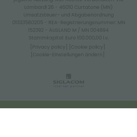
Lombardi 26 - 46010 Curtatone (MN)
Umsatzsteuer- und Abgabenordnung
01333580205 - REA-Registrierungsnummer: MN
152392 - AUSLAND M / MN 004894
Stammkapital: Euro 100.000,00 i.v.
[Privacy policy]
[Cookie policy]
[Cookie-Einstellungen ändern]