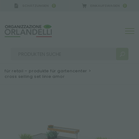
SCHÄTZUNGEN
EINKAUFSWAGEN
0
0
für retail – produkte für gartencenter
>
cross selling set linie amor
SUCHERGEBNISSE:
Sortieren nach:
MEHR ERGEBNISSE FÜR SIE: