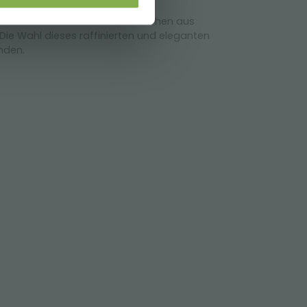
r. Die Sets der AMOR-Linie bestehen aus
. Die Wahl dieses raffinierten und eleganten
unden.