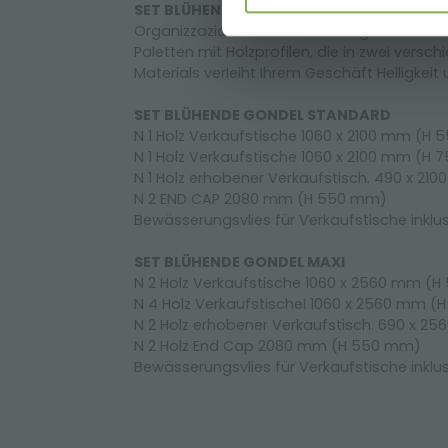
SET BLÜHENDE GONDEL - Linie AMOR
Organizzazione Orlandelli schlägt die Alum
Paletten mit Holzprofilen, die in zwei versc
Materials verleiht Ihrem Geschäft Helligkeit
SET BLÜHENDE GONDEL STANDARD
N 1 Holz Verkaufstische 1060 x 2100 mm (H
N 1 Holz Verkaufstische 1060 x 2100 mm (H
N 1 Holz erhobener Verkaufstisch. 490 x 2
N 2 END CAP 2080 mm (H 550 mm)
Bewässerungsvlies für Verkaufstische inklu
SET BLÜHENDE GONDEL MAXI
N 2 Holz Verkaufstische 1060 x 2560 mm (
N 4 Holz VerkaufstischeI 1060 x 2560 mm 
N 2 Holz erhobener Verkaufstisch. 690 x 2
N 2 Holz End Cap 2080 mm (H 550 mm)
Bewässerungsvlies für Verkaufstische inklu