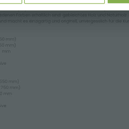
inium-Display-Sets in einer neuen Variante mit Holzpaletten vo
hiedenen Farben erhältlich sind: gebleichtes Holz und Naturholz
 und macht es einzigartig und originell, unvergesslich für die K
 550 mm)
 750 mm)
100 mm
sive
H 550 mm)
(H 750 mm)
560 mm
sive