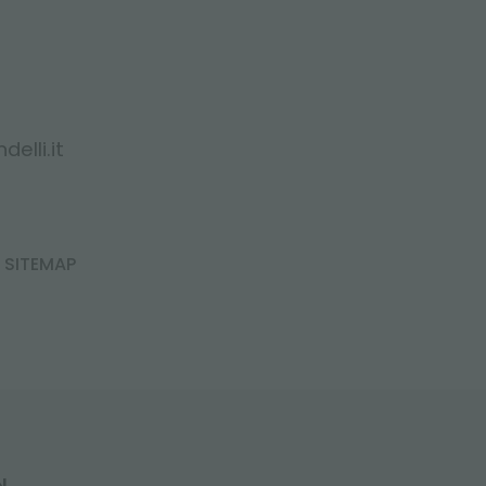
elli.it
SITEMAP
N