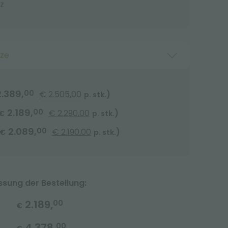
z
tze
2.389,
00
€ 2.505,00
)
p. stk.
2.189,
00
€ 2.290,00
)
€
p. stk.
2.089,
00
€ 2.190,00
)
€
p. stk.
ung der Bestellung:
2.189,
00
€
4.378,
00