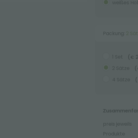
weißes Hol
Packung:
2 Sä
1 Set
(
€
2 Sätze
(
4 Sätze
(
Zusammenfass
preis jeweils
Produkte