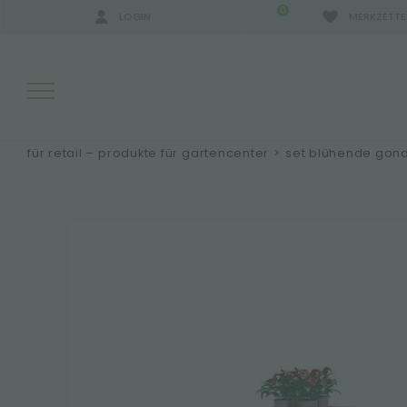
0
LOGIN
MERKZETTE
für retail – produkte für gartencenter
>
set blühende gond
SUCHERGEBNISSE:
MEHR ERGEBNISSE FÜR SIE: