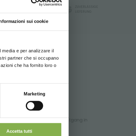
LT!
ZUVERLÄSSIGE
G
ORLANDELLI-GARANTIE
LIEFERUNG
Informazioni sui cookie
DEN
d your language
erience
e sich,
l media e per analizzare il
nostri partner che si occupano
rzuladen
g die Option
azioni che ha fornito loro o
Marketing
ehreren BLÜHENDE GONDEL Sets
chterung der Operativität der
Sicht auf die Verkaufsstelle.
ckung und
ine Einladung sich von dem Hauptgang in
Accetta tutti