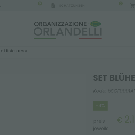
0
0
L
SCHÄTZUNGEN
el linie amor
SET BLÜH
Kode:
5SGF0001A
-4%
2.
€
preis
jeweils