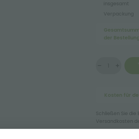
insgesamt
Verpackung
Gesamtsum
der Bestellun
Kosten für d
Schließen Sie die
Versandkosten de