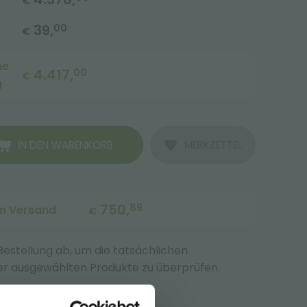
€
39,
00
€
me
4.417,
00
€
g
IN DEN WARENKORB
MERKZETTEL
750,
89
en Versand
€
 Bestellung ab, um die tatsächlichen
r ausgewählten Produkte zu überprüfen.