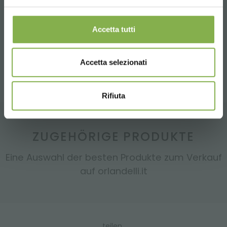
N 4 Holz VerkaufstischeI 1060 x 2560 mm (H 750 mm)
N 2 Holz erhobener Verkaufstisch. 690 x 2560 mm
N 2 Holz End Cap 2080 mm (H 550 mm)
Accetta tutti
Bewässerungsvlies für Verkaufstische inklusive
Accetta selezionati
Rifiuta
ZUGEHÖRIGE PRODUKTE
Eine Auswahl der besten Produkte zum Verkauf
auf orlandelli.it
teilen