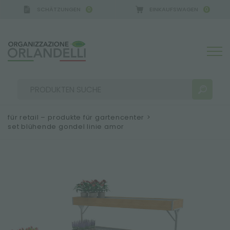
SCHÄTZUNGEN
EINKAUFSWAGEN
0
0
für retail – produkte für gartencenter
>
set blühende gondel linie amor
SUCHERGEBNISSE:
Sortieren nach:
MEHR ERGEBNISSE FÜR SIE: