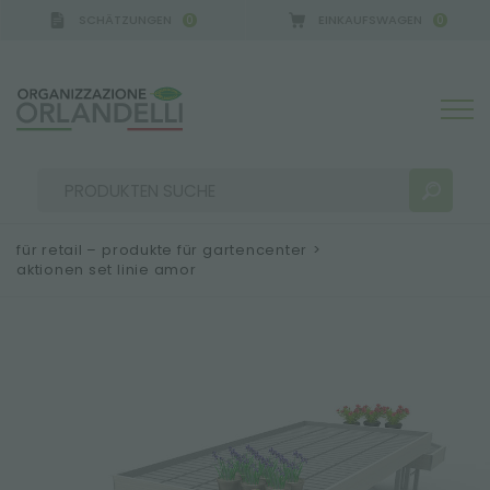
SCHÄTZUNGEN
EINKAUFSWAGEN
0
0
für retail – produkte für gartencenter
>
aktionen set linie amor
SUCHERGEBNISSE:
Sortieren nach:
MEHR ERGEBNISSE FÜR SIE: