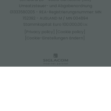
Umsatzsteuer- und Abgabenordnung
01333580205 - REA-Registrierungsnummer: MN
152392 - AUSLAND M / MN 004894
Stammkapital: Euro 100.000,00 i.v.
[Privacy policy]
[Cookie policy]
[Cookie-Einstellungen ändern]