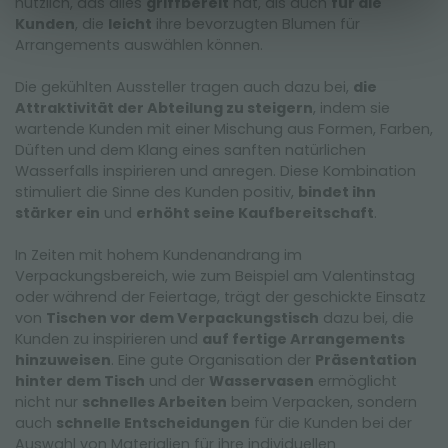
nützlich, das alles
griffbereit
hat, als auch
für die
Kunden
, die
leicht
ihre bevorzugten Blumen für
Arrangements auswählen können.
Die gekühlten Aussteller tragen auch dazu bei,
die
Attraktivität der Abteilung zu steigern
, indem sie
wartende Kunden mit einer Mischung aus Formen, Farben,
Düften und dem Klang eines sanften natürlichen
Wasserfalls inspirieren und anregen. Diese Kombination
stimuliert die Sinne des Kunden positiv,
bindet ihn
stärker ein
und
erhöht seine Kaufbereitschaft
.
In Zeiten mit hohem Kundenandrang im
Verpackungsbereich, wie zum Beispiel am Valentinstag
oder während der Feiertage, trägt der geschickte Einsatz
von
Tischen vor dem Verpackungstisch
dazu bei, die
Kunden zu inspirieren und
auf fertige Arrangements
hinzuweisen
. Eine gute Organisation der
Präsentation
hinter dem Tisch
und der
Wasservasen
ermöglicht
nicht nur
schnelles Arbeiten
beim Verpacken, sondern
auch
schnelle Entscheidungen
für die Kunden bei der
Auswahl von Materialien für ihre individuellen