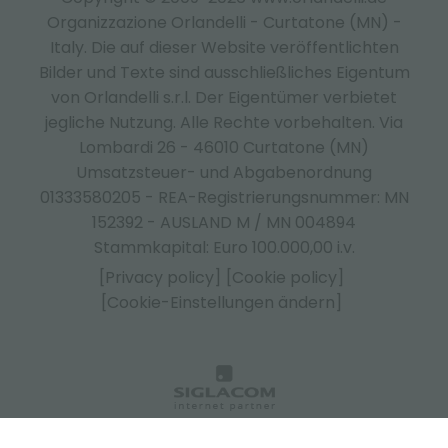
Organizzazione Orlandelli - Curtatone (MN) -
Italy.
Die auf dieser Website veröffentlichten
Bilder und Texte sind ausschließliches Eigentum
von Orlandelli s.r.l. Der Eigentümer verbietet
jegliche Nutzung. Alle Rechte vorbehalten. Via
Lombardi 26 - 46010 Curtatone (MN)
Umsatzsteuer- und Abgabenordnung
01333580205 - REA-Registrierungsnummer: MN
152392 - AUSLAND M / MN 004894
Stammkapital: Euro 100.000,00 i.v.
[Privacy policy]
[Cookie policy]
[Cookie-Einstellungen ändern]