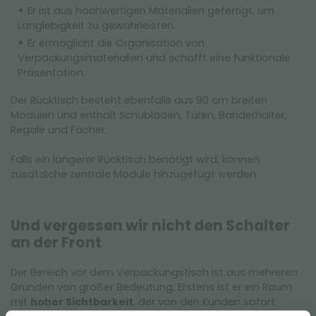
Er ist aus hochwertigen Materialien gefertigt, um
Langlebigkeit zu gewährleisten.
Er ermöglicht die Organisation von
Verpackungsmaterialien und schafft eine funktionale
Präsentation.
Der Rücktisch besteht ebenfalls aus 90 cm breiten
Modulen und enthält Schubladen, Türen, Bänderhalter,
Regale und Fächer.
Falls ein längerer Rücktisch benötigt wird, können
zusätzliche zentrale Module hinzugefügt werden.
Und vergessen wir nicht den Schalter
an der Front
Der Bereich vor dem Verpackungstisch ist aus mehreren
Gründen von großer Bedeutung. Erstens ist er ein Raum
mit
hoher Sichtbarkeit
, der von den Kunden sofort