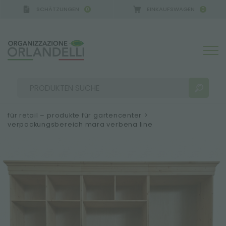
SCHÄTZUNGEN
EINKAUFSWAGEN
0
0
 GERMANY - SPONSOR
-
von 16.08.2026 bis 22.08.20
für retail – produkte für gartencenter
>
verpackungsbereich mara verbena line
SUCHERGEBNISSE:
Sortieren nach:
MEHR ERGEBNISSE FÜR SIE: