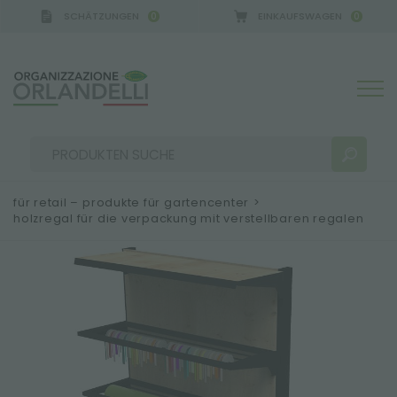
SCHÄTZUNGEN
EINKAUFSWAGEN
0
0
A GERMANY - SPONSOR
-
von 16.08.2026 bis 22.08.
für retail – produkte für gartencenter
>
holzregal für die verpackung mit verstellbaren regalen
SUCHERGEBNISSE:
Sortieren nach:
MEHR ERGEBNISSE FÜR SIE: