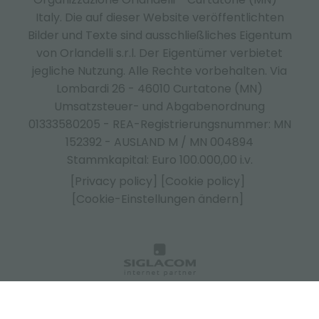
Italy.
Die auf dieser Website veröffentlichten
Bilder und Texte sind ausschließliches Eigentum
von Orlandelli s.r.l. Der Eigentümer verbietet
jegliche Nutzung. Alle Rechte vorbehalten. Via
Lombardi 26 - 46010 Curtatone (MN)
Umsatzsteuer- und Abgabenordnung
01333580205 - REA-Registrierungsnummer: MN
152392 - AUSLAND M / MN 004894
Stammkapital: Euro 100.000,00 i.v.
[Privacy policy]
[Cookie policy]
[Cookie-Einstellungen ändern]