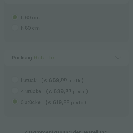
h 60 cm
h 80 cm
Packung:
6 stücke
659,
1 Stück
00
(
)
€
p. stk.
639,
4 Stücke
00
(
)
€
p. stk.
619,
6 stücke
00
(
)
€
p. stk.
Zusammenfassung der Bestellung: