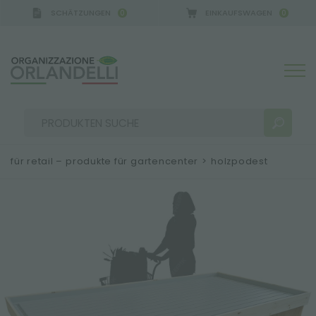
SCHÄTZUNGEN
EINKAUFSWAGEN
0
0
 GERMANY - SPONSOR
-
von 16.08.2026 bis 22.08.20
für retail – produkte für gartencenter
>
holzpodest
SUCHERGEBNISSE:
Sortieren nach:
MEHR ERGEBNISSE FÜR SIE: