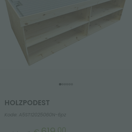
HOLZPODEST
Kode:
A5ST12025060N-6pz
619,
00