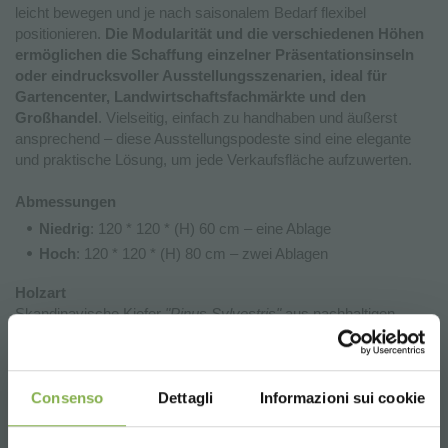
leicht bewegen und je nach saisonalem Bedarf flexibel
positionieren.
Die Modularität und die verschiedenen Höhen
ermöglichen die Schaffung einzelner Präsentationsinseln
oder eindrucksvoller Ausstellungsszenarien, ideal für
Gartencenter, Landwirtschaftsfachmärkte und den
Großhandel
. Vielseitig, einfach zu handhaben und äußerst
ansprechend – diese Ausstellungspodeste sind eine elegante
und praktische Lösung, um jede Verkaufsfläche aufzuwerten.
Abmessungen
Niedrig
: 120 * 120 * (H) 60 cm – eine Ablage
Hoch
: 120 * 120 * (H) 80 cm – zwei Ablagen
Holzart
Skandinavische Kiefer
"Pinus Sylvestris"
aus nachhaltigen
Wäldern in Schweden und Finnland.
FSC-zertifiziert
Maximale Tragfähigkeit
Consenso
Dettagli
Informazioni sui cookie
Es wird empfohlen, eine Last von 150 kg nicht zu überschreiten.