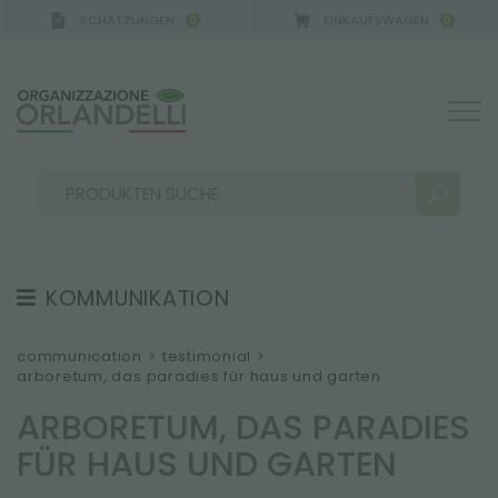
SCHÄTZUNGEN
EINKAUFSWAGEN
0
0
KOMMUNIKATION
SUCHERGEBNISSE:
Sortieren nach:
TESTIMONIAL
communication
>
testimonial
>
arboretum, das paradies für haus und garten
NEWS
ARBORETUM, DAS PARADIES
VIDEO
FÜR HAUS UND GARTEN
KATALOGE
MEHR ERGEBNISSE FÜR SIE: