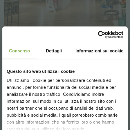
Consenso
Dettagli
Informazioni sui cookie
ZUGEHÖRIGE PRODUKTE
Questo sito web utilizza i cookie
Utilizziamo i cookie per personalizzare contenuti ed
TAUCHE EIN IN UNSERE
annunci, per fornire funzionalità dei social media e per
WELT!
analizzare il nostro traffico. Condividiamo inoltre
informazioni sul modo in cui utilizza il nostro sito con i
Ein kleines Geschenk für dich...
nostri partner che si occupano di analisi dei dati web,
pubblicità e social media, i quali potrebbero combinarle
Choose the country you are in and your
con altre informazioni che ha fornito loro o che hanno
5 % Rabatt
auf deine erste Bestellung *
language for a better browsing experience
raccolto dal suo utilizzo dei loro servizi.