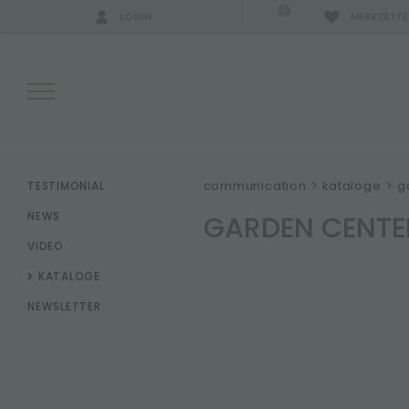
0
LOGIN
MERKZETTE
SUCHERGEBNISSE:
communication
>
kataloge
>
g
TESTIMONIAL
GARDEN CENTER
NEWS
VIDEO
MEHR ERGEBNISSE FÜR SIE:
KATALOGE
NEWSLETTER