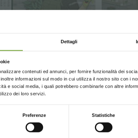
UCHE EIN IN UNSERE WE
Ein kleines Geschenk für dich...
Dettagli
Choose the country you are in an
auf deine erste Bestellung *
ookie
for a better browsing exp
 immer
auf tutti deine zukünftigen Einkäufe *
nalizzare contenuti ed annunci, per fornire funzionalità dei socia
r Versand
ab einem Bestellwert von 15.000 €
inoltre informazioni sul modo in cui utilizza il nostro sito con i 
Updates
vorab (wählen Sie bei der Registrierun
icità e social media, i quali potrebbero combinarle con altre inform
UNITED STATES
ENGLISH
 für die handhabung und produktion von pflanzen und blumen
lizzo dei loro servizi.
GLOSSAR
TOP-SUCHANFRAGEN
TAG DIRECTORY
Preferenze
Statistiche
CONTINUE
JETZT REGISTRIEREN
teilen
 nicht kombinierbar und berechnen sich exklusive Verpa