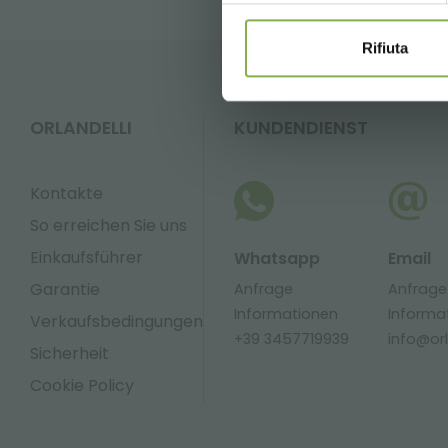
Versand.
Rifiuta
ORLANDELLI
KUNDENDIENST
Kontakte
So erreichen Sie uns
Einkaufsführer
Whatsapp
Email
Garantie
Anfrage
Anfrage
Informationen
Informa
Verkaufsbedingungen
+39 3457719939
info@orla
Sicherheit
Cookie Policy