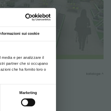
LT!
Informazioni sui cookie
d your language
erience
l media e per analizzare il
nostri partner che si occupano
g die Option
azioni che ha fornito loro o
kataloge
SITEMAP
Marketing
ckung und