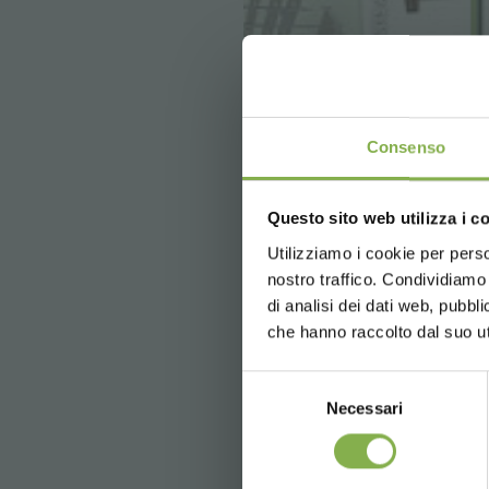
TA
Consenso
5 % Rabatt
Questo sito web utilizza i c
2 % Rabatt
Utilizziamo i cookie per perso
Kostenlose
nostro traffico. Condividiamo 
News und 
di analisi dei dati web, pubbl
Newsletter)
vorherige:
broschüre - ausrüstung
che hanno raccolto dal suo uti
weiter:
verkaufstische-katalog 1
Selezione
FAQ
Necessari
del
consenso
* Rabatte sind