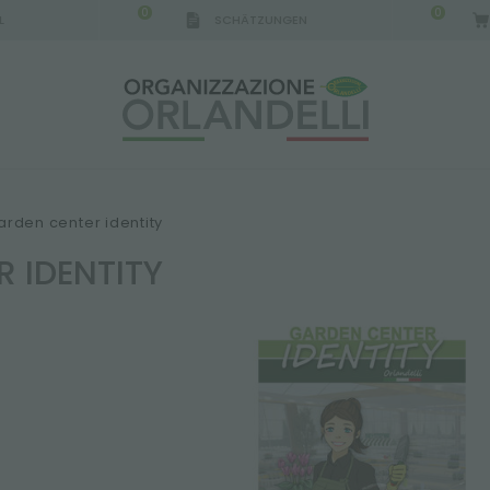
0
0
L
SCHÄTZUNGEN
arden center identity
 IDENTITY