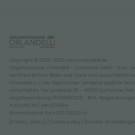
Copyright © 2009-2026 www.orlandelli.de
Organizzazione Orlandelli - Curtatone (MN) - Italy.
Di
veröffentlichten Bilder und Texte sind ausschließlic
Orlandelli s.r.l. Der Eigentümer verbietet jegliche Nut
vorbehalten. Via Lombardi 26 - 46010 Curtatone (M
Abgabenordnung 01333580205 - REA-Registrierungs
AUSLAND M / MN 004894
Stammkapital: Euro 100.000,00 i.v.
[Privacy policy]
[Cookie policy]
[Cookie-Einstellunge