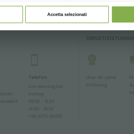
Accetta selezionati
DIENSTLEISTUNGE
Telefon
Über 40 Jahre
Pr
Erfahrung
Au
Von Montag bis
be
tionen
Freitag
ndelli.it
08:30 - 13:00
14:00 - 18:30
+39 0376 960311