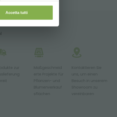
Accetta tutti
N
odukte zur
Maßgeschneid
Kontaktieren Sie
slieferung
erte Projekte für
uns, um einen
reit
Pflanzen- und
Besuch in unserem
Blumenverkauf
Showroom zu
sflächen
vereinbaren