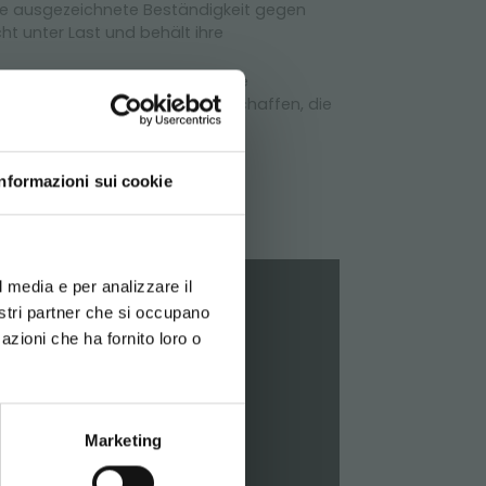
ine ausgezeichnete Beständigkeit gegen
t unter Last und behält ihre
he Aufwertung und verbessert die
ansprechende Präsentation zu schaffen, die
LT!
t so zu einem nachhaltigeren
Informazioni sui cookie
DEN
d your language
erience
e sich,
l media e per analizzare il
nostri partner che si occupano
rzuladen
g die Option
azioni che ha fornito loro o
Marketing