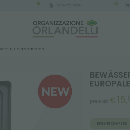
0
0
L
SCHÄTZUNGEN
IGCA GERMANY - SPONSOR
-
von 16.08.2026 bis 
en für europaletten
BEWÄSSE
EUROPALE
15,
€
preis ab
EIGENSCHAFTEN