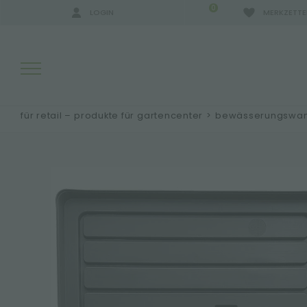
0
LOGIN
MERKZETTE
für retail – produkte für gartencenter
>
bewässerungswann
SUCHERGEBNISSE:
MEHR ERGEBNISSE FÜR SIE: