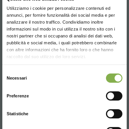
Utilizziamo i cookie per personalizzare contenuti ed
TAUCHE EIN IN UNSERE
annunci, per fornire funzionalità dei social media e per
WELT!
analizzare il nostro traffico. Condividiamo inoltre
informazioni sul modo in cui utilizza il nostro sito con i
Ein kleines Geschenk für dich...
Email
nostri partner che si occupano di analisi dei dati web,
pubblicità e social media, i quali potrebbero combinarle
Anfrage Informationen
Choose the country you are in and your
con altre informazioni che ha fornito loro o che hanno
5 % Rabatt
auf deine erste Bestellung *
info@orlandelli.it
language for a better browsing experience
raccolto dal suo utilizzo dei loro servizi.
2 % Rabatt immer
auf tutti deine
zukünftigen Einkäufe *
UNITED STATES
Kostenloser Versand
ab einem Bestellwert
Selezione
Necessari
von 15.000 €
del
consenso
News und Updates
vorab (wählen Sie bei
ENGLISH
Telefon
der Registrierung die Option Newsletter)
Preferenze
Von Montag bis Freitag
08:30 - 13:00
CONTINUE
JETZT REGISTRIEREN
Statistiche
14:00 - 18:30
+39 0376 960311
* Rabatte sind nicht kombinierbar und