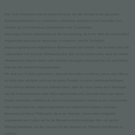
NEWSLETTER
Das Team Entergreen hat ein neues Konzept, um den Verkauf in der gesamten
Blumenzuchtindustrie zu verbessern, entwickelt, ausgehend vom Hersteller zum
Händler, bis zur Endverkauf Gartencenter und Großhandel.
Seit einigen Jahren untersuchen wir die Vermarktung, die in der Welt der Lebensmittel
angewendet wird und wir versuchen zu entwirren, welche Techniken,
anpassungsfähig und replizierbar in Blumenzucht sein können. Das ist wahr, dass die
Lebensmittel von höchster Bedeutung sind, aber es ist ebenso wahr, dass der starke
Wettbewerb in diesem Sektor sehr effektive Strategien entwickelt hat, um eine Marke
eher als eine andere herauszubringen.
Wir sind zum Schluss gekommen, dass ein Hersteller von Waren, sei es eine Pflanze,
ein Wein oder ein Apfel, nicht nur ein gutes Produkt, zu einem wettbewerbsfähigen
Preis und exzellenten Service anbieten muss, aber der muss heute auch überlegen,
wie der Endverbraucher seine Ware wahrnehmen wird. Deshalb muss man dieser
Aspekt behandeln, anbietend an den Gesprächspartner, sowohl es ein Gartencenter
oder Supermarket ist, anpassungsfähige und replizierbare Display-Lösungen.
Basierend auf dieser Philosophie, die in der Welt der Lebensmittel erfolgreich
angewendet wird, haben wir für die Blumenzucht Ausstellungs-Sets von großer
Wirkung entwickelt, um die Chancen für den Verkauf von Pflanzen und Blumen zu
erhöhen.