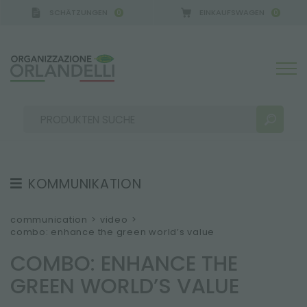
SCHÄTZUNGEN
EINKAUFSWAGEN
0
0
KOMMUNIKATION
SUCHERGEBNISSE:
Sortieren nach:
TESTIMONIAL
communication
>
video
>
combo: enhance the green world’s value
NEWS
COMBO: ENHANCE THE
VIDEO
GREEN WORLD’S VALUE
KATALOGE
MEHR ERGEBNISSE FÜR SIE: