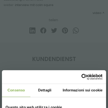
weiter:
interview mit colin squire
video
teilen
KUNDENDIENST
Consenso
Dettagli
Informazioni sui cookie
Whatsapp
Anfrage Informationen
+39 3457719939
Questo sito web utilizza i cookie