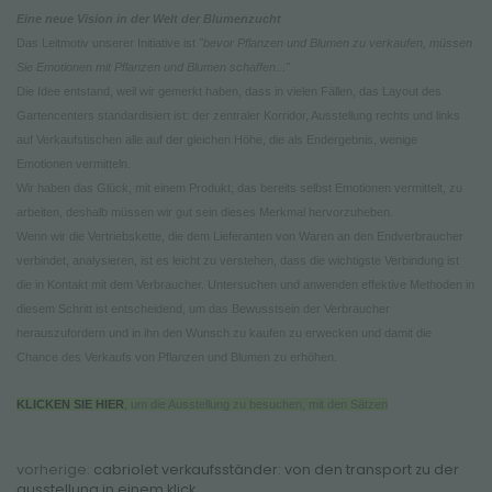
Eine neue Vision in der Welt der Blumenzucht
Das Leitmotiv unserer Initiative ist
"bevor Pflanzen und Blumen zu verkaufen, müssen
Sie Emotionen mit Pflanzen und Blumen schaffen..."
Die Idee entstand, weil wir gemerkt haben, dass in vielen Fällen, das Layout des
Gartencenters standardisiert ist: der zentraler Korridor, Ausstellung rechts und links
auf Verkaufstischen alle auf der gleichen Höhe, die als Endergebnis, wenige
Emotionen vermitteln.
Wir haben das Glück, mit einem Produkt, das bereits selbst Emotionen vermittelt, zu
arbeiten, deshalb müssen wir gut sein dieses Merkmal hervorzuheben.
Wenn wir die Vertriebskette, die dem Lieferanten von Waren an den Endverbraucher
verbindet, analysieren, ist es leicht zu verstehen, dass die wichtigste Verbindung ist
die in Kontakt mit dem Verbraucher. Untersuchen und anwenden effektive Methoden in
diesem Schritt ist entscheidend, um das Bewusstsein der Verbraucher
herauszufordern und in ihn den Wunsch zu kaufen zu erwecken und damit die
Chance des Verkaufs von Pflanzen und Blumen zu erhöhen.
KLICKEN SIE HIER
, um die Ausstellung zu besuchen, mit den Sätzen
vorherige:
cabriolet verkaufsständer: von den transport zu der
ausstellung in einem klick