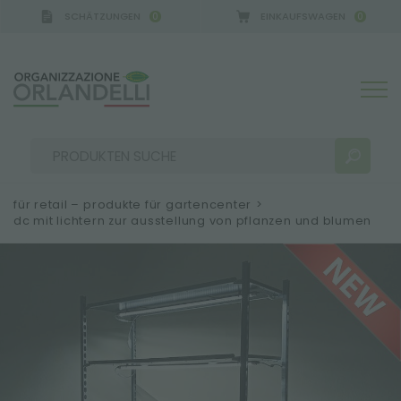
SCHÄTZUNGEN
EINKAUFSWAGEN
0
0
A GERMANY - SPONSOR
-
von 16.08.2026 bis 22.08.
für retail – produkte für gartencenter
>
dc mit lichtern zur ausstellung von pflanzen und blumen
SUCHERGEBNISSE:
Sortieren nach:
MEHR ERGEBNISSE FÜR SIE: