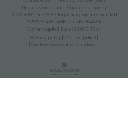
Lombardi 26 - 46010 Curtatone (MN)
Umsatzsteuer- und Abgabenordnung
01333580205 - REA-Registrierungsnummer: MN
152392 - AUSLAND M / MN 004894
Stammkapital: Euro 100.000,00 i.v.
[Privacy policy]
[Cookie policy]
[Cookie-Einstellungen ändern]