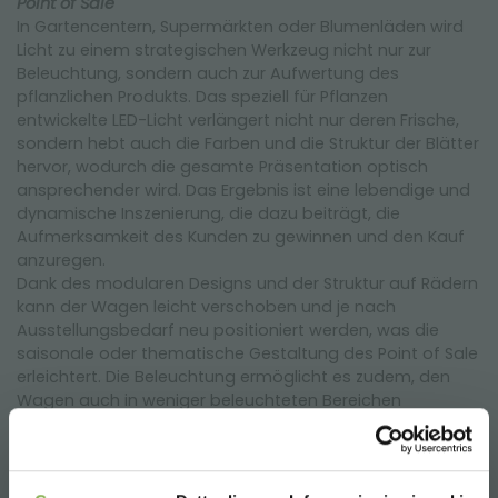
Point of Sale
In Gartencentern, Supermärkten oder Blumenläden wird
Licht zu einem strategischen Werkzeug nicht nur zur
Beleuchtung, sondern auch zur Aufwertung des
pflanzlichen Produkts. Das speziell für Pflanzen
entwickelte LED-Licht verlängert nicht nur deren Frische,
sondern hebt auch die Farben und die Struktur der Blätter
hervor, wodurch die gesamte Präsentation optisch
ansprechender wird. Das Ergebnis ist eine lebendige und
dynamische Inszenierung, die dazu beiträgt, die
Aufmerksamkeit des Kunden zu gewinnen und den Kauf
anzuregen.
Dank des modularen Designs und der Struktur auf Rädern
kann der Wagen leicht verschoben und je nach
Ausstellungsbedarf neu positioniert werden, was die
saisonale oder thematische Gestaltung des Point of Sale
erleichtert. Die Beleuchtung ermöglicht es zudem, den
Wagen auch in weniger beleuchteten Bereichen
aufzustellen und dennoch die korrekte Photosynthese
und Konservierung der Pflanzen zu gewährleisten.
Eine Chance auch für Produzenten: Licht und Mobilität für