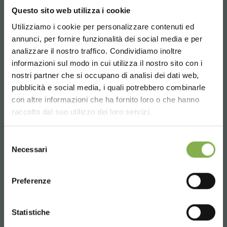
14:00 - 18:30
Questo sito web utilizza i cookie
+39 0376 960311
Utilizziamo i cookie per personalizzare contenuti ed
TAUCHE EIN IN UNSERE
annunci, per fornire funzionalità dei social media e per
WELT!
analizzare il nostro traffico. Condividiamo inoltre
DIENSTLEISTUNGEN
informazioni sul modo in cui utilizza il nostro sito con i
Ein kleines Geschenk für dich...
nostri partner che si occupano di analisi dei dati web,
pubblicità e social media, i quali potrebbero combinarle
Choose the country you are in and your
con altre informazioni che ha fornito loro o che hanno
5 % Rabatt
auf deine erste Bestellung *
language for a better browsing experience
raccolto dal suo utilizzo dei loro servizi.
2 % Rabatt immer
auf tutti deine
zukünftigen Einkäufe *
UNITED STATES
Über 40 Jahre Erfahrung
Kostenloser Versand
ab einem Bestellwert
Selezione
Necessari
von 15.000 €
del
consenso
News und Updates
vorab (wählen Sie bei
ENGLISH
der Registrierung die Option Newsletter)
Preferenze
CONTINUE
Produkte zur Auslieferung bereit
JETZT REGISTRIEREN
Statistiche