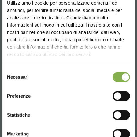
Utilizziamo i cookie per personalizzare contenuti ed
TAUCHE EIN IN UNSERE
annunci, per fornire funzionalità dei social media e per
WELT!
analizzare il nostro traffico. Condividiamo inoltre
informazioni sul modo in cui utilizza il nostro sito con i
Email
Ein kleines Geschenk für dich...
nostri partner che si occupano di analisi dei dati web,
Anfrage Informationen
pubblicità e social media, i quali potrebbero combinarle
Choose the country you are in and your
info@orlandelli.it
con altre informazioni che ha fornito loro o che hanno
5 % Rabatt
auf deine erste Bestellung *
language for a better browsing experience
raccolto dal suo utilizzo dei loro servizi.
2 % Rabatt immer
auf tutti deine
zukünftigen Einkäufe *
UNITED STATES
Kostenloser Versand
ab einem Bestellwert
Selezione
Necessari
von 15.000 €
del
consenso
News und Updates
vorab (wählen Sie bei
Telefon
ENGLISH
der Registrierung die Option Newsletter)
Von Montag bis Freitag
Preferenze
08:30 - 13:00
CONTINUE
14:00 - 18:30
JETZT REGISTRIEREN
Statistiche
+39 0376 960311
* Rabatte sind nicht kombinierbar und
Marketing
berechnen sich exklusive Verpackung und