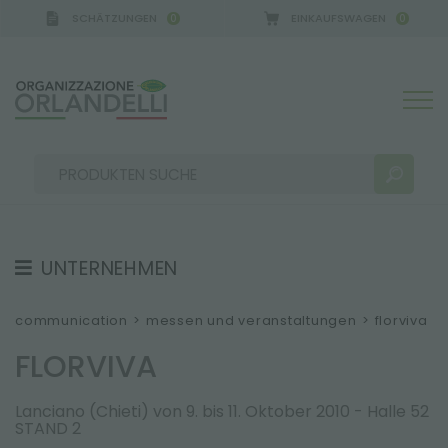
SCHÄTZUNGEN
EINKAUFSWAGEN
0
0
A GERMANY - SPONSOR
-
von 16.08.2026 bis 22.08.
UNTERNEHMEN
SUCHERGEBNISSE:
Sortieren nach:
ÜBER UNS
communication
>
messen und veranstaltungen
>
florviva
TEAM
FLORVIVA
ARBEITEN SIE MIT UNS
Lanciano (Chieti) von 9. bis 11. Oktober 2010 - Halle 52
NACHHALTIGKEIT
MEHR ERGEBNISSE FÜR SIE:
STAND 2