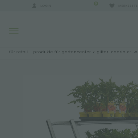
0
LOGIN
MERKZETTE
für retail – produkte für gartencenter
>
gitter-cabriolet-
SUCHERGEBNISSE:
MEHR ERGEBNISSE FÜR SIE: