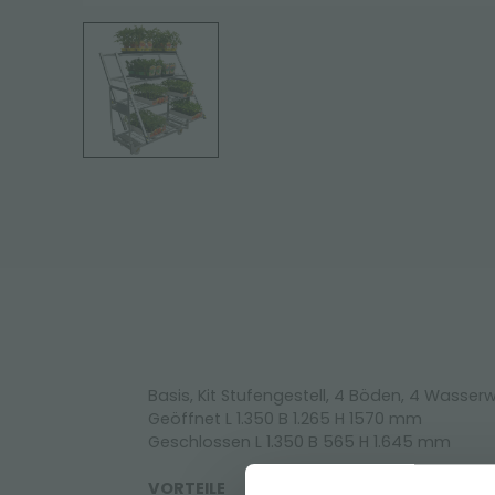
Basis, Kit Stufengestell, 4 Böden, 4 Wasse
Geöffnet L 1.350 B 1.265 H 1570 mm
Geschlossen L 1.350 B 565 H 1.645 mm
VORTEILE