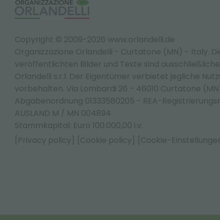
Copyright © 2009-2026 www.orlandelli.de
Organizzazione Orlandelli - Curtatone (MN) - Italy.
Di
veröffentlichten Bilder und Texte sind ausschließlic
Orlandelli s.r.l. Der Eigentümer verbietet jegliche Nut
vorbehalten. Via Lombardi 26 - 46010 Curtatone (M
Abgabenordnung 01333580205 - REA-Registrierungs
AUSLAND M / MN 004894
Stammkapital: Euro 100.000,00 i.v.
[Privacy policy]
[Cookie policy]
[Cookie-Einstellunge