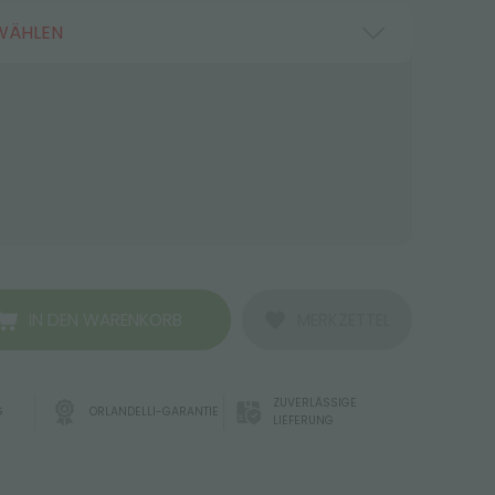
WÄHLEN
IN DEN WARENKORB
MERKZETTEL
ZUVERLÄSSIGE
G
ORLANDELLI-GARANTIE
LIEFERUNG