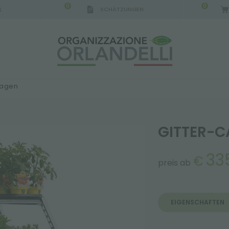
0
0
L
SCHÄTZUNGEN
IGCA GERMANY - SPONSOR
-
von 16.08.2026 bis 
wagen
GITTER-
33
€
preis ab
EIGENSCHAFTEN