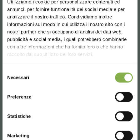
Utilizziamo i cookie per personalizzare contenuti ed
TAUCHE EIN IN UNSERE
Email
annunci, per fornire funzionalità dei social media e per
WELT!
Anfrage Informationen
analizzare il nostro traffico. Condividiamo inoltre
info@orlandelli.it
informazioni sul modo in cui utilizza il nostro sito con i
Ein kleines Geschenk für dich...
nostri partner che si occupano di analisi dei dati web,
pubblicità e social media, i quali potrebbero combinarle
Choose the country you are in and your
con altre informazioni che ha fornito loro o che hanno
5 % Rabatt
auf deine erste Bestellung *
language for a better browsing experience
raccolto dal suo utilizzo dei loro servizi.
2 % Rabatt immer
auf tutti deine
zukünftigen Einkäufe *
Telefon
UNITED STATES
Kostenloser Versand
ab einem Bestellwert
Selezione
Von Montag bis Freitag
Necessari
von 15.000 €
del
08:30 - 13:00
consenso
News und Updates
vorab (wählen Sie bei
ENGLISH
14:00 - 18:30
der Registrierung die Option Newsletter)
Preferenze
+39 0376 960311
CONTINUE
JETZT REGISTRIEREN
Statistiche
* Rabatte sind nicht kombinierbar und
DIENSTLEISTUNGEN
Marketing
berechnen sich exklusive Verpackung und