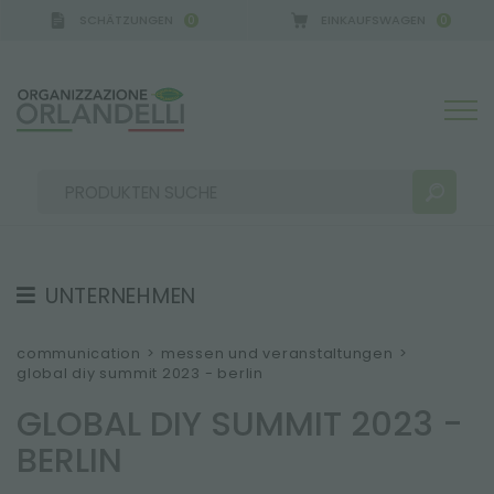
SCHÄTZUNGEN
EINKAUFSWAGEN
0
0
IGCA GERMANY - SPONSOR
-
von 16.08.2026 bis 
UNTERNEHMEN
SUCHERGEBNISSE:
Sortieren nach:
ÜBER UNS
communication
>
messen und veranstaltungen
>
global diy summit 2023 - berlin
TEAM
GLOBAL DIY SUMMIT 2023 -
ARBEITEN SIE MIT UNS
BERLIN
NACHHALTIGKEIT
MEHR ERGEBNISSE FÜR SIE: