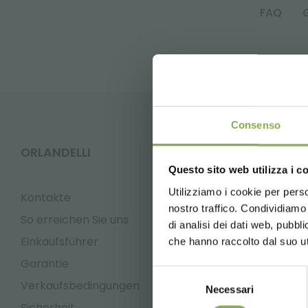
FAQ
TA
Consenso
DA
ORLANDELLI
KUNDENDIENST
5 % Rabatt
Questo sito web utilizza i c
2 % Rabatt
Melden
Utilizziamo i cookie per perso
Kontakte
Kostenlose
nostro traffico. Condividiamo 
um das 
News und 
So erreichen Sie uns
di analisi dei dati web, pubbl
Newsletter)
Einkaufsführer
Whatsapp
Email
che hanno raccolto dal suo uti
Garantie
Anfrage
Anfrage
Selezione
Informationen
Informa
Verkaufsbedingungen
Necessari
del
+39 3457719939
info@orla
Sicherheit
consenso