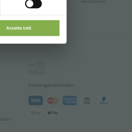
sflächen
vereinbaren
ckung und
Accetta tutti
Zahlungsmethoden
laden