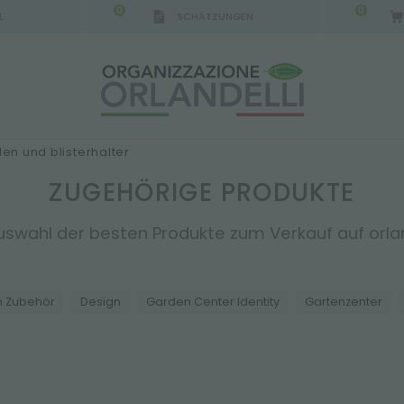
0
0
L
SCHÄTZUNGEN
IGCA GERMANY - SPONSOR
-
von 16.08.2026 bis 
len und blisterhalter
ZUGEHÖRIGE PRODUKTE
uswahl der besten Produkte zum Verkauf auf orland
 Zubehör
Design
Garden Center Identity
Gartenzenter