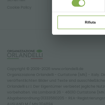
Cookie Policy
* Rabatte sind
Versand.
Rifiuta
Copyright © 2009-2026 www.orlandelli.de
Organizzazione Orlandelli - Curtatone (MN) - Italy.
Di
veröffentlichten Bilder und Texte sind ausschließlic
Orlandelli s.r.l. Der Eigentümer verbietet jegliche Nut
vorbehalten. Via Lombardi 26 - 46010 Curtatone (M
Abgabenordnung 01333580205 - REA-Registrierungs
AUSLAND M / MN 004894