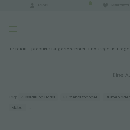
0
LOGIN
MERKZETTE
für retail – produkte für gartencenter
>
holzregal mit rega
SUCHERGEBNISSE:
Eine A
MEHR ERGEBNISSE FÜR SIE:
Tag:
Ausstattung Florist
Blumenaufhänger
Blumenladen
...
Möbel