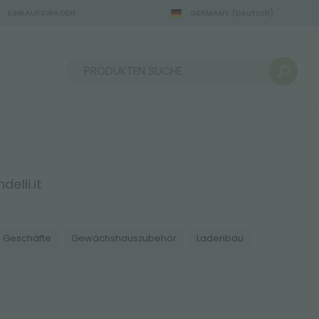
EINKAUFSWAGEN
GERMANY
(Deutsch)
22.08.2026
Sortieren nach:
elli.it
Geschäfte
Gewächshauszubehör
Ladenbau