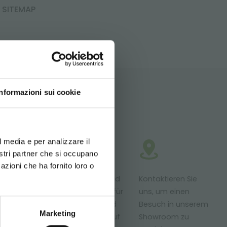
SITEMAP
LT!
Informazioni sui cookie
DEN
N
d your language
erience
e sich,
l media e per analizzare il
nostri partner che si occupano
rzuladen
g die Option
azioni che ha fornito loro o
odukte zur
Maßgeschneid
Kontaktieren Sie
slieferung
erte Projekte für
uns, um einen
reit
Pflanzen- und
Besuch in unserem
Marketing
Blumenverkauf
Showroom zu