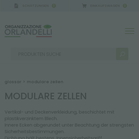
SCHÄTZUNGEN
EINKAUFSWAGEN
0
0
CA GERMANY - SPONSOR
-
von 16.08.2026 bis 22.08
glossar
>
modulare zellen
MODULARE ZELLEN
SUCHERGEBNISSE:
Sortieren nach:
Vertikal- und Deckenverkleidung, beschichtet mit
plastikverzinktem Blech.
Innere Ecken abgerundet unter Beachtung der strengsten
MEHR ERGEBNISSE FÜR SIE:
Sicherheitsbestimmungen.
Dichtung hält bestens, Innensicherheitsgriff.