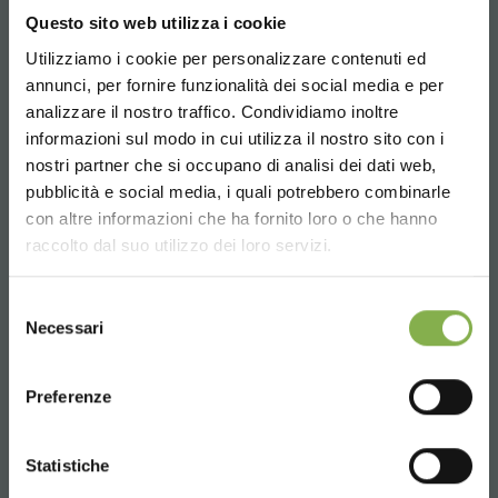
14:00 - 18:30
Questo sito web utilizza i cookie
+39 0376 960311
Utilizziamo i cookie per personalizzare contenuti ed
TAUCHE EIN IN UNSERE
annunci, per fornire funzionalità dei social media e per
WELT!
analizzare il nostro traffico. Condividiamo inoltre
DIENSTLEISTUNGEN
informazioni sul modo in cui utilizza il nostro sito con i
Ein kleines Geschenk für dich...
nostri partner che si occupano di analisi dei dati web,
pubblicità e social media, i quali potrebbero combinarle
Choose the country you are in and your
con altre informazioni che ha fornito loro o che hanno
5 % Rabatt
auf deine erste Bestellung *
language for a better browsing experience
raccolto dal suo utilizzo dei loro servizi.
2 % Rabatt immer
auf tutti deine
zukünftigen Einkäufe *
UNITED STATES
Über 40 Jahre Erfahrung
Kostenloser Versand
ab einem Bestellwert
Selezione
Necessari
von 15.000 €
del
consenso
News und Updates
vorab (wählen Sie bei
ENGLISH
der Registrierung die Option Newsletter)
Preferenze
CONTINUE
Produkte zur Auslieferung bereit
JETZT REGISTRIEREN
Statistiche