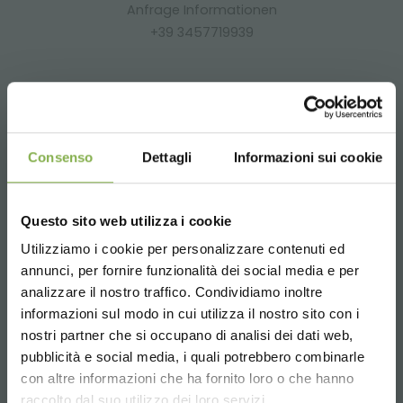
Anfrage Informationen
+39 3457719939
Email
Consenso
Dettagli
Informazioni sui cookie
Anfrage Informationen
info@orlandelli.it
Questo sito web utilizza i cookie
Utilizziamo i cookie per personalizzare contenuti ed
TAUCHE EIN IN UNSERE
annunci, per fornire funzionalità dei social media e per
WELT!
analizzare il nostro traffico. Condividiamo inoltre
informazioni sul modo in cui utilizza il nostro sito con i
Telefon
Ein kleines Geschenk für dich...
nostri partner che si occupano di analisi dei dati web,
pubblicità e social media, i quali potrebbero combinarle
Von Montag bis Freitag
Choose the country you are in and your
con altre informazioni che ha fornito loro o che hanno
5 % Rabatt
auf deine erste Bestellung *
08:30 - 13:00
language for a better browsing experience
raccolto dal suo utilizzo dei loro servizi.