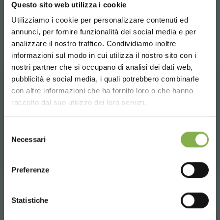
Questo sito web utilizza i cookie
Kontaktieren Sie uns, um herauszufinden, wie Sie das
Management Ihrer Gartenbauproduktion mit unseren
Utilizziamo i cookie per personalizzare contenuti ed
TAUCHE EIN IN UNSERE
mobilen Tischen transformieren können!
DATENBLATT
annunci, per fornire funzionalità dei social media e per
WELT!
analizzare il nostro traffico. Condividiamo inoltre
informazioni sul modo in cui utilizza il nostro sito con i
HERUNTERLADEN
Ein kleines Geschenk für dich...
nostri partner che si occupano di analisi dei dati web,
pubblicità e social media, i quali potrebbero combinarle
Choose the country you are in and your
con altre informazioni che ha fornito loro o che hanno
5 % Rabatt
auf deine erste Bestellung *
language for a better browsing experience
ZUGEHÖRIGE PRODUKTE
Melden Sie sich an oder
raccolto dal suo utilizzo dei loro servizi.
2 % Rabatt immer
auf tutti deine
zukünftigen Einkäufe *
registrieren Sie sich, um
Eine Auswahl der besten Produkte zum Verkauf
UNITED STATES
Kostenloser Versand
ab einem Bestellwert
Selezione
das technische
auf orlandelli.it
Necessari
von 15.000 €
del
Datenblatt
consenso
News und Updates
vorab (wählen Sie bei
ENGLISH
der Registrierung die Option Newsletter)
Preferenze
herunterzuladen
Tag:
Ausrüstung für die Hanferzeugung
CONTINUE
JETZT REGISTRIEREN
Statistiche
Geräte für den Hanfanbau
Hanf
MELDEN SIE SICH AN