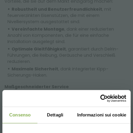
Vorteile, die sie auf dem Markt einzigartig machen:
Robustheit und Benutzerfreundlichkeit
, mit
feuerverzinkten Eisenstützen, die mit einem
Nivelliersystem ausgestattet sind.
Vereinfachte Montage
, dank einer reduzierten
Anzahl von Komponenten, die für eine einfache
Installation ausgelegt sind.
Optimale Gleitfähigkeit
, garantiert durch Delrin-
Führungen, die Reibung, Geräusche und Verschleiß
reduzieren.
Maximale Sicherheit
, dank integrierter Kipp-
Sicherungs-Haken.
Maßgeschneiderter Service
Organizzazione Orlandelli, mit jahrelanger Erfahrung und
hochwertigen Materialien, bietet seinen Kunden
personalisierten Support. Senden Sie uns den Grundriss
Ihres Gewächshauses, und wir schlagen Ihnen das beste
Consenso
Dettagli
Informazioni sui cookie
maßgeschneiderte Layout vor, um den Raum zu
optimieren und die Produktivität zu maximieren.