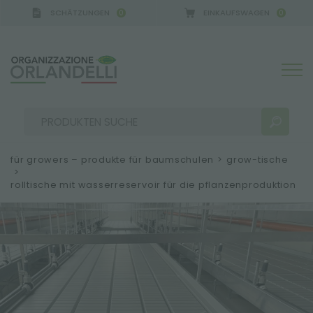
SCHÄTZUNGEN
EINKAUFSWAGEN
0
0
A GERMANY - SPONSOR
-
von 16.08.2026 bis 22.08.
für growers – produkte für baumschulen
>
grow-tische
>
rolltische mit wasserreservoir für die pflanzenproduktion
SUCHERGEBNISSE:
Sortieren nach:
MEHR ERGEBNISSE FÜR SIE: