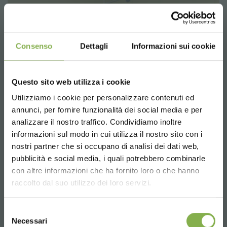
Consenso
Dettagli
Informazioni sui cookie
Questo sito web utilizza i cookie
Utilizziamo i cookie per personalizzare contenuti ed
TAUCHE EIN IN UNSERE
annunci, per fornire funzionalità dei social media e per
WELT!
analizzare il nostro traffico. Condividiamo inoltre
informazioni sul modo in cui utilizza il nostro sito con i
Ein kleines Geschenk für dich...
nostri partner che si occupano di analisi dei dati web,
pubblicità e social media, i quali potrebbero combinarle
Choose the country you are in and your
con altre informazioni che ha fornito loro o che hanno
5 % Rabatt
auf deine erste Bestellung *
language for a better browsing experience
raccolto dal suo utilizzo dei loro servizi.
2 % Rabatt immer
auf tutti deine
zukünftigen Einkäufe *
UNITED STATES
Kostenloser Versand
ab einem Bestellwert
Selezione
Necessari
von 15.000 €
del