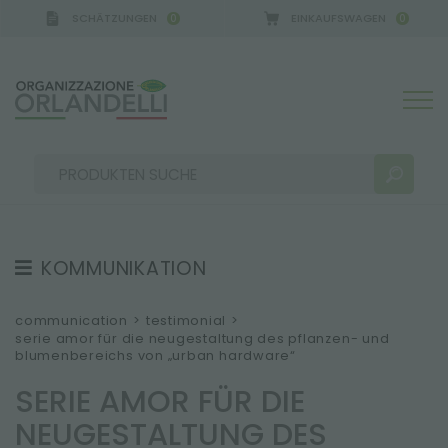
SCHÄTZUNGEN
EINKAUFSWAGEN
0
0
KOMMUNIKATION
SUCHERGEBNISSE:
Sortieren nach:
TESTIMONIAL
communication
>
testimonial
>
serie amor für die neugestaltung des pflanzen- und
NEWS
blumenbereichs von „urban hardware“
VIDEO
SERIE AMOR FÜR DIE
KATALOGE
MEHR ERGEBNISSE FÜR SIE:
NEUGESTALTUNG DES