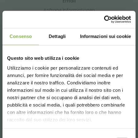
Email
Anfrage Informationen
info@orlandelli.it
Consenso
Dettagli
Informazioni sui cookie
Questo sito web utilizza i cookie
Telefon
Utilizziamo i cookie per personalizzare contenuti ed
TAUCHE EIN IN UNSERE
Von Montag bis Freitag
annunci, per fornire funzionalità dei social media e per
08:30 - 13:00
WELT!
analizzare il nostro traffico. Condividiamo inoltre
14:00 - 18:30
informazioni sul modo in cui utilizza il nostro sito con i
+39 0376 960311
Ein kleines Geschenk für dich...
nostri partner che si occupano di analisi dei dati web,
pubblicità e social media, i quali potrebbero combinarle
Choose the country you are in and your
con altre informazioni che ha fornito loro o che hanno
5 % Rabatt
auf deine erste Bestellung *
language for a better browsing experience
raccolto dal suo utilizzo dei loro servizi.
2 % Rabatt immer
auf tutti deine
DIENSTLEISTUNGEN
zukünftigen Einkäufe *
UNITED STATES
Kostenloser Versand
ab einem Bestellwert
Selezione