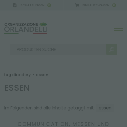
SCHÄTZUNGEN
EINKAUFSWAGEN
0
0
tag directory
>
essen
ESSEN
SUCHERGEBNISSE:
Sortieren nach:
Im Folgenden sind alle Inhalte getaggt mit:
essen
MEHR ERGEBNISSE FÜR SIE:
COMMUNICATION, MESSEN UND