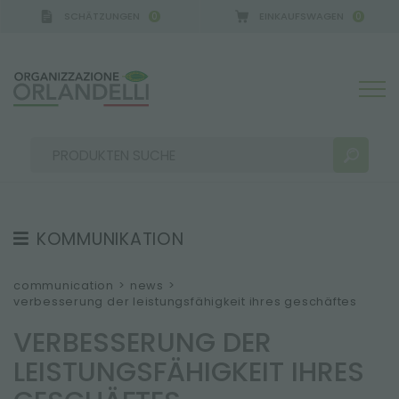
SCHÄTZUNGEN
EINKAUFSWAGEN
0
0
A GERMANY - SPONSOR
-
von 16.08.2026 bis 22.08.
KOMMUNIKATION
SUCHERGEBNISSE:
Sortieren nach:
TESTIMONIAL
communication
>
news
>
verbesserung der leistungsfähigkeit ihres geschäftes
NEWS
VERBESSERUNG DER
VIDEO
LEISTUNGSFÄHIGKEIT IHRES
KATALOGE
MEHR ERGEBNISSE FÜR SIE: