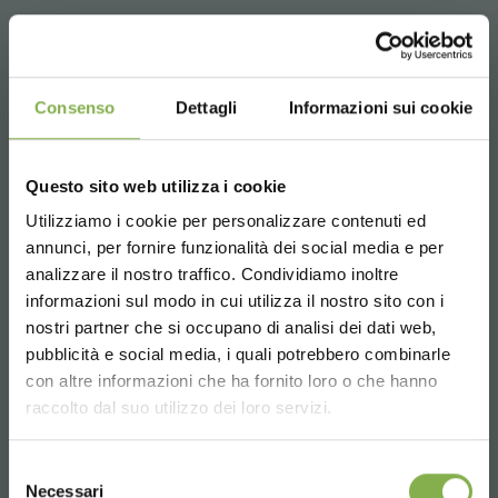
KUNDENDIENST
Consenso
Dettagli
Informazioni sui cookie
Questo sito web utilizza i cookie
Utilizziamo i cookie per personalizzare contenuti ed
TAUCHE EIN IN UNSERE
Whatsapp
annunci, per fornire funzionalità dei social media e per
WELT!
Anfrage Informationen
analizzare il nostro traffico. Condividiamo inoltre
+39 3457719939
informazioni sul modo in cui utilizza il nostro sito con i
Ein kleines Geschenk für dich...
nostri partner che si occupano di analisi dei dati web,
pubblicità e social media, i quali potrebbero combinarle
Choose the country you are in and your
con altre informazioni che ha fornito loro o che hanno
5 % Rabatt
auf deine erste Bestellung *
language for a better browsing experience
raccolto dal suo utilizzo dei loro servizi.
2 % Rabatt immer
auf tutti deine
zukünftigen Einkäufe *
Email
UNITED STATES
Kostenloser Versand
ab einem Bestellwert
Selezione
Anfrage Informationen
Necessari
von 15.000 €
del