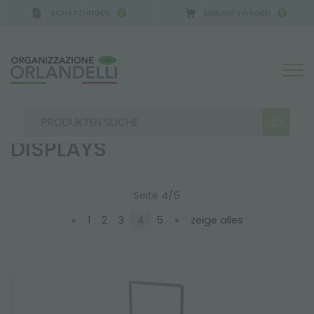
SCHÄTZUNGEN
EINKAUFSWAGEN
0
0
verkaufstische und displays
VERKAUFSTISCHE UND
DISPLAYS
Seite 4/5
SUCHERGEBNISSE:
Sortieren nach:
«
1
2
3
4
5
»
zeige alles
MEHR ERGEBNISSE FÜR SIE: