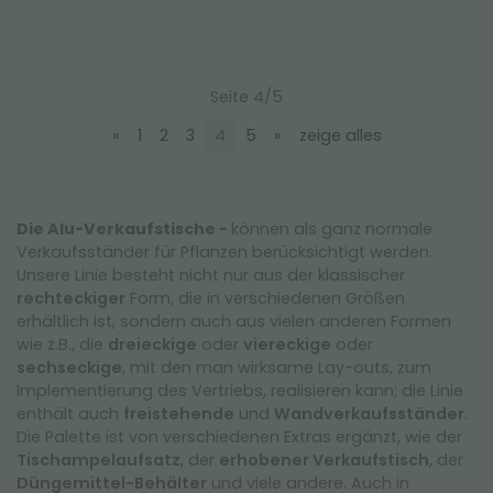
Seite 4/5
«
1
2
3
4
5
»
zeige alles
Die Alu-Verkaufstische -
können als ganz normale
Verkaufsständer für Pflanzen berücksichtigt werden.
Unsere Linie besteht nicht nur aus der klassischer
rechteckiger
Form, die in verschiedenen Größen
erhältlich ist, sondern auch aus vielen anderen Formen
wie z.B., die
dreieckige
oder
viereckige
oder
sechseckige
, mit den man wirksame Lay-outs, zum
Implementierung des Vertriebs, realisieren kann; die Linie
enthält auch
freistehende
und
Wandverkaufsständer
.
Die Palette ist von verschiedenen Extras ergänzt, wie der
Tischampelaufsatz
, der
erhobener Verkaufstisch
, der
Düngemittel-Behälter
und viele andere. Auch in