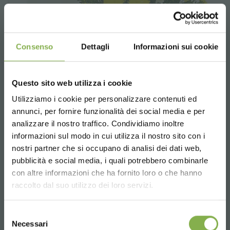
Consenso
Dettagli
Informazioni sui cookie
Questo sito web utilizza i cookie
Utilizziamo i cookie per personalizzare contenuti ed
TAUCHE EIN IN UNSERE
annunci, per fornire funzionalità dei social media e per
WELT!
analizzare il nostro traffico. Condividiamo inoltre
informazioni sul modo in cui utilizza il nostro sito con i
Ein kleines Geschenk für dich...
nostri partner che si occupano di analisi dei dati web,
pubblicità e social media, i quali potrebbero combinarle
Choose the country you are in and your
con altre informazioni che ha fornito loro o che hanno
5 % Rabatt
auf deine erste Bestellung *
language for a better browsing experience
Flora 2 Verkaufsstand mit Vasen
raccolto dal suo utilizzo dei loro servizi.
2 % Rabatt immer
auf tutti deine
zukünftigen Einkäufe *
Weißlackiertes Gestell.
UNITED STATES
Kostenloser Versand
ab einem Bestellwert
Selezione
Necessari
von 15.000 €
del