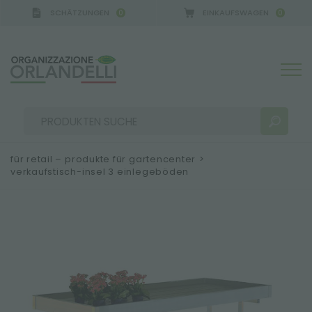
SCHÄTZUNGEN
EINKAUFSWAGEN
0
0
für retail – produkte für gartencenter
>
verkaufstisch-insel 3 einlegeböden
SUCHERGEBNISSE:
Sortieren nach:
MEHR ERGEBNISSE FÜR SIE: