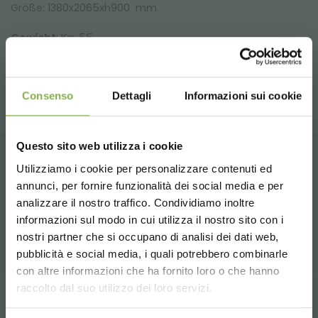
Größe: 1380x2065xh900 mm
Gewicht
: Kg. 55
3
Volumen
: m
0.98
Consenso
Dettagli
Informazioni sui cookie
Questo sito web utilizza i cookie
Utilizziamo i cookie per personalizzare contenuti ed
TAUCHE EIN IN UNSERE
ZUGEHÖRIGE PRODUKTE
DATENBLATT
annunci, per fornire funzionalità dei social media e per
WELT!
analizzare il nostro traffico. Condividiamo inoltre
Eine Auswahl der besten Produkte zum Verkauf
informazioni sul modo in cui utilizza il nostro sito con i
HERUNTERLADEN
auf orlandelli.it
Ein kleines Geschenk für dich...
nostri partner che si occupano di analisi dei dati web,
pubblicità e social media, i quali potrebbero combinarle
Choose the country you are in and your
con altre informazioni che ha fornito loro o che hanno
5 % Rabatt
auf deine erste Bestellung *
language for a better browsing experience
Melden Sie sich an oder
raccolto dal suo utilizzo dei loro servizi.
2 % Rabatt immer
auf tutti deine
Tag:
Tischblumen
zukünftigen Einkäufe *