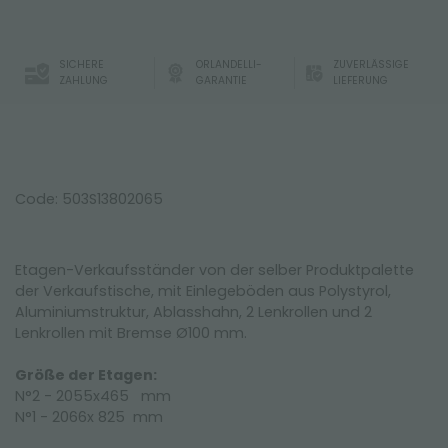
SICHERE
ORLANDELLI-
ZUVERLÄSSIGE
ZAHLUNG
GARANTIE
LIEFERUNG
Code: 503S13802065
Etagen-Verkaufsständer von der selber Produktpalette
der Verkaufstische, mit Einlegeböden aus Polystyrol,
Aluminiumstruktur, Ablasshahn, 2 Lenkrollen und 2
Lenkrollen mit Bremse Ø100 mm.
Größe der Etagen:
N°2 - 2055x465 mm
N°1 - 2066x 825 mm