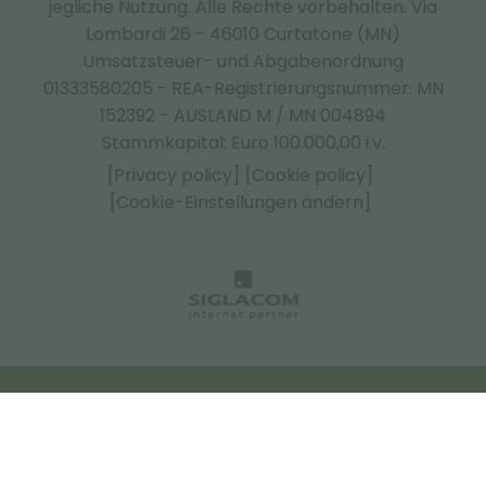
jegliche Nutzung. Alle Rechte vorbehalten. Via
Lombardi 26 - 46010 Curtatone (MN)
Umsatzsteuer- und Abgabenordnung
01333580205 - REA-Registrierungsnummer: MN
152392 - AUSLAND M / MN 004894
Stammkapital: Euro 100.000,00 i.v.
[Privacy policy]
[Cookie policy]
[Cookie-Einstellungen ändern]