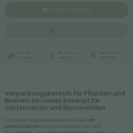
IN DEN WARENKORB
MERKZETTEL
SICHERE
ORLANDELLI-
ZUVERLÄSSIGE
ZAHLUNG
GARANTIE
LIEFERUNG
Verpackungsbereich für Pflanzen und
Blumen: ein neues Konzept für
Gartencenter und Blumenläden
Der Blumenverpackungsbereich ist ein
oft
unterschätzter
Raum in Gartencentern und
Blumenläden, der jedoch
aufgewertet
werden kann, um