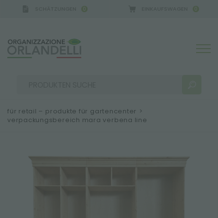
SCHÄTZUNGEN
EINKAUFSWAGEN
0
0
GERMANY - SPONSOR
-
von 16.08.2026 bis 22.08.20
für retail – produkte für gartencenter
>
verpackungsbereich mara verbena line
SUCHERGEBNISSE:
Sortieren nach:
MEHR ERGEBNISSE FÜR SIE: