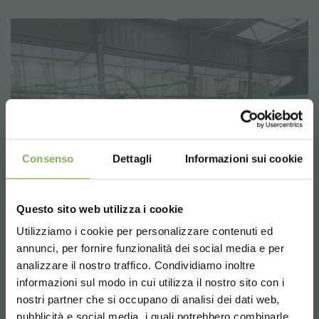
Consenso
Dettagli
Informazioni sui cookie
Questo sito web utilizza i cookie
Utilizziamo i cookie per personalizzare contenuti ed
TAUCHE EIN IN UNSERE
annunci, per fornire funzionalità dei social media e per
WELT!
analizzare il nostro traffico. Condividiamo inoltre
informazioni sul modo in cui utilizza il nostro sito con i
Ein kleines Geschenk für dich...
nostri partner che si occupano di analisi dei dati web,
pubblicità e social media, i quali potrebbero combinarle