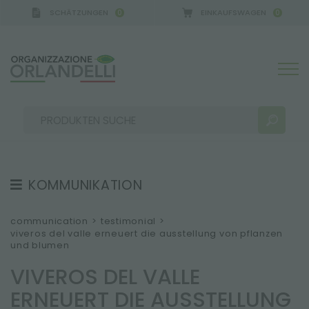
SCHÄTZUNGEN
EINKAUFSWAGEN
0
0
KOMMUNIKATION
SUCHERGEBNISSE:
Sortieren nach:
TESTIMONIAL
communication
>
testimonial
>
viveros del valle erneuert die ausstellung von pflanzen
NEWS
und blumen
VIDEO
VIVEROS DEL VALLE
KATALOGE
MEHR ERGEBNISSE FÜR SIE:
ERNEUERT DIE AUSSTELLUNG