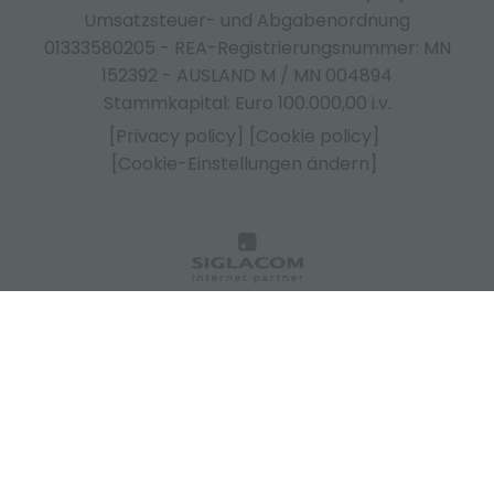
Umsatzsteuer- und Abgabenordnung
01333580205 - REA-Registrierungsnummer: MN
152392 - AUSLAND M / MN 004894
Stammkapital: Euro 100.000,00 i.v.
[Privacy policy]
[Cookie policy]
[Cookie-Einstellungen ändern]