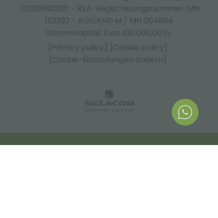
01333580205 - REA-Registrierungsnummer: MN
152392 - AUSLAND M / MN 004894
Stammkapital: Euro 100.000,00 i.v.
[Privacy policy]
[Cookie policy]
[Cookie-Einstellungen ändern]