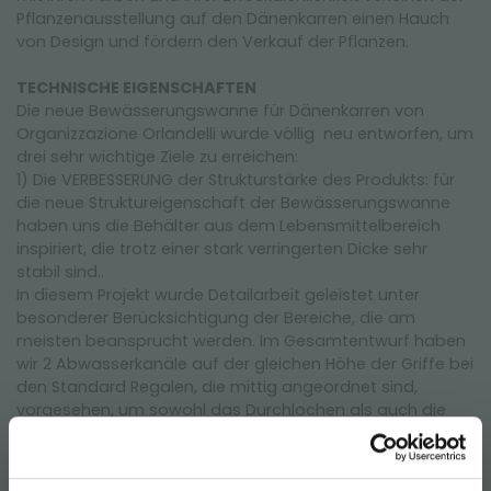
Pflanzenausstellung auf den Dänenkarren einen Hauch
von Design und fördern den Verkauf der Pflanzen.
TECHNISCHE EIGENSCHAFTEN
Die neue Bewässerungswanne für Dänenkarren von
Organizzazione Orlandelli wurde völlig neu entworfen, um
drei sehr wichtige Ziele zu erreichen:
1) Die VERBESSERUNG der Strukturstärke des Produkts: für
die neue Struktureigenschaft der Bewässerungswanne
haben uns die Behälter aus dem Lebensmittelbereich
inspiriert, die trotz einer stark verringerten Dicke sehr
stabil sind..
In diesem Projekt wurde Detailarbeit geleistet unter
besonderer Berücksichtigung der Bereiche, die am
meisten beansprucht werden. Im Gesamtentwurf haben
wir 2 Abwasserkanäle auf der gleichen Höhe der Griffe bei
den Standard Regalen, die mittig angeordnet sind,
vorgesehen, um sowohl das Durchlochen als auch die
Ausrüstung mit einem Abwasserventil zu erleichtern.
2) Die OPTIMIERUNG des Raums auf den Standard
Dänenkarren: Dank der Verbesserung der Kegelförmigkeit