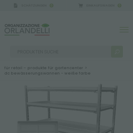
SCHÄTZUNGEN
EINKAUFSWAGEN
0
0
für retail – produkte für gartencenter
>
dc bewässerungswannen - weiße farbe
SUCHERGEBNISSE:
Sortieren nach:
MEHR ERGEBNISSE FÜR SIE: