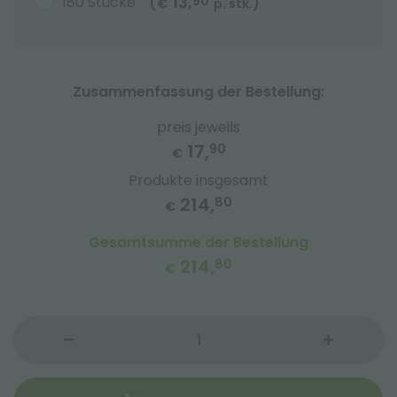
13,
180 Stücke
90
(
)
€
p. stk.
Zusammenfassung der Bestellung:
preis jeweils
17,
90
€
Produkte insgesamt
214,
80
€
Gesamtsumme der Bestellung
214,
80
€