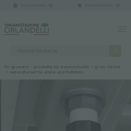
SCHÄTZUNGEN
EINKAUFSWAGEN
0
0
 GERMANY - SPONSOR
-
von 16.08.2026 bis 22.08.2
für growers – produkte für baumschulen
>
grow-tische
>
reparaturset für ebbe und fluttanks
SUCHERGEBNISSE:
Sortieren nach:
MEHR ERGEBNISSE FÜR SIE: