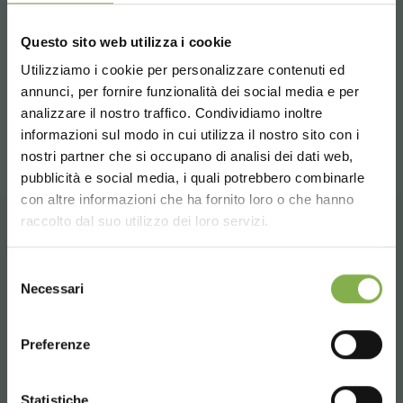
Erzeugnisse für Baumschulen
Gartenzenter
...
Questo sito web utilizza i cookie
Geschäfte
Green Design
Mehrfachregal
Möbel
Utilizziamo i cookie per personalizzare contenuti ed
TAUCHE EIN IN UNSERE
DATENBLATT
annunci, per fornire funzionalità dei social media e per
WELT!
teilen
analizzare il nostro traffico. Condividiamo inoltre
informazioni sul modo in cui utilizza il nostro sito con i
HERUNTERLADEN
Ein kleines Geschenk für dich...
nostri partner che si occupano di analisi dei dati web,
pubblicità e social media, i quali potrebbero combinarle
Choose the country you are in and your
con altre informazioni che ha fornito loro o che hanno
5 % Rabatt
auf deine erste Bestellung *
language for a better browsing experience
Melden Sie sich an oder
raccolto dal suo utilizzo dei loro servizi.
2 % Rabatt immer
auf tutti deine
zukünftigen Einkäufe *
KUNDENDIENST
registrieren Sie sich, um
UNITED STATES
Kostenloser Versand
ab einem Bestellwert
Selezione
das technische
Necessari
von 15.000 €
del
Datenblatt
consenso
News und Updates
vorab (wählen Sie bei
ENGLISH
der Registrierung die Option Newsletter)
Preferenze
herunterzuladen
Whatsapp
CONTINUE
JETZT REGISTRIEREN
Statistiche