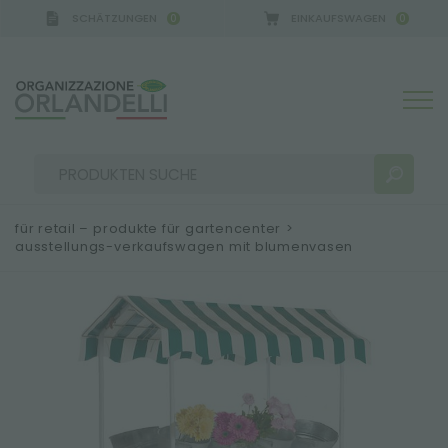
SCHÄTZUNGEN
EINKAUFSWAGEN
0
0
A GERMANY - SPONSOR
-
von 16.08.2026 bis 22.08.
für retail – produkte für gartencenter
>
ausstellungs-verkaufswagen mit blumenvasen
SUCHERGEBNISSE:
Sortieren nach:
MEHR ERGEBNISSE FÜR SIE: