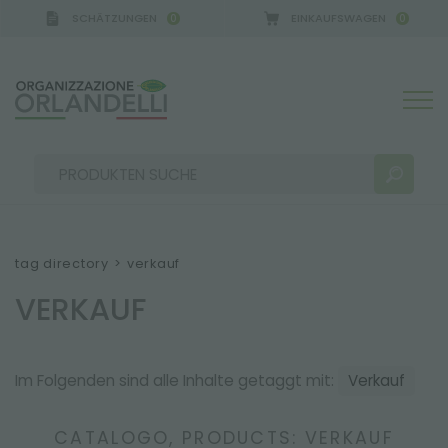
SCHÄTZUNGEN
EINKAUFSWAGEN
0
0
tag directory
>
verkauf
VERKAUF
SUCHERGEBNISSE:
Sortieren nach:
Im Folgenden sind alle Inhalte getaggt mit:
Verkauf
MEHR ERGEBNISSE FÜR SIE:
CATALOGO, PRODUCTS: VERKAUF