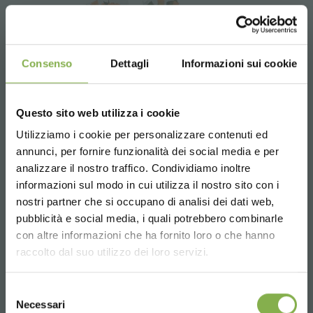
Consenso
Dettagli
Informazioni sui cookie
Questo sito web utilizza i cookie
Utilizziamo i cookie per personalizzare contenuti ed
TAUCHE EIN IN UNSERE
annunci, per fornire funzionalità dei social media e per
WELT!
analizzare il nostro traffico. Condividiamo inoltre
informazioni sul modo in cui utilizza il nostro sito con i
Ein kleines Geschenk für dich...
nostri partner che si occupano di analisi dei dati web,
pubblicità e social media, i quali potrebbero combinarle
Choose the country you are in and your
con altre informazioni che ha fornito loro o che hanno
5 % Rabatt
auf deine erste Bestellung *
language for a better browsing experience
raccolto dal suo utilizzo dei loro servizi.
2 % Rabatt immer
auf tutti deine
zukünftigen Einkäufe *
UNITED STATES
Kostenloser Versand
ab einem Bestellwert
Flora 3 Verkaufsstand mit Vasen
Selezione
Necessari
von 15.000 €
del