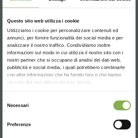
Whatsapp
Anfrage Informationen
+39 3457719939
Questo sito web utilizza i cookie
Utilizziamo i cookie per personalizzare contenuti ed
TAUCHE EIN IN UNSERE
annunci, per fornire funzionalità dei social media e per
WELT!
analizzare il nostro traffico. Condividiamo inoltre
informazioni sul modo in cui utilizza il nostro sito con i
Ein kleines Geschenk für dich...
nostri partner che si occupano di analisi dei dati web,
Email
pubblicità e social media, i quali potrebbero combinarle
Choose the country you are in and your
Anfrage Informationen
con altre informazioni che ha fornito loro o che hanno
5 % Rabatt
auf deine erste Bestellung *
language for a better browsing experience
info@orlandelli.it
raccolto dal suo utilizzo dei loro servizi.
2 % Rabatt immer
auf tutti deine
zukünftigen Einkäufe *
UNITED STATES
Kostenloser Versand
ab einem Bestellwert
Selezione
Necessari
von 15.000 €
del
consenso
News und Updates
vorab (wählen Sie bei
ENGLISH
der Registrierung die Option Newsletter)
Telefon
Preferenze
Von Montag bis Freitag