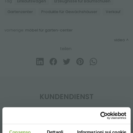
Tag:
Einkaufswagen
Erzeugnisse für Baumschulen
Gartenzenter
Produkte für Gewächshäuser
Verkauf
vorherige:
möbel für garten-center
video
teilen
KUNDENDIENST
Consenso
Dettagli
Informazioni sui cookie