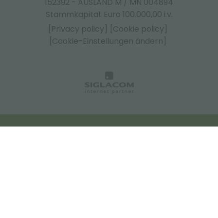
152392 - AUSLAND M / MN 004894
Stammkapital: Euro 100.000,00 i.v.
[Privacy policy]
[Cookie policy]
[Cookie-Einstellungen ändern]