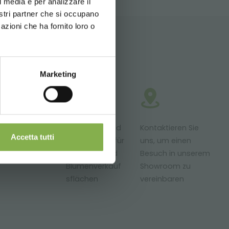
l media e per analizzare il
nostri partner che si occupano
g die Option
azioni che ha fornito loro o
N
Marketing
ckung und
odukte zur
Maßgeschneid
Kontaktieren Sie
Accetta tutti
slieferung
erte Projekte für
uns, um einen
reit
Pflanzen- und
Besuch in unserem
Blumenverkauf
Showroom zu
sflächen
vereinbaren