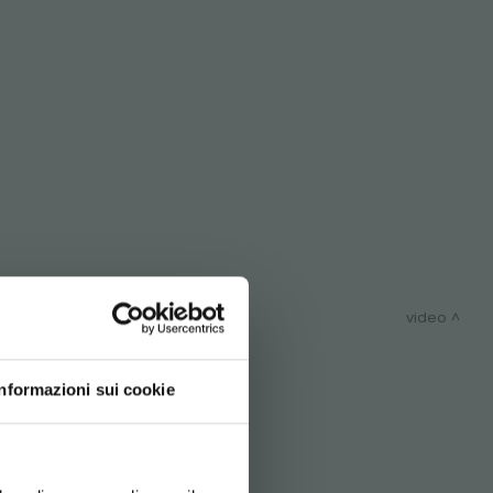
video
LT!
Informazioni sui cookie
SITEMAP
d your language
erience