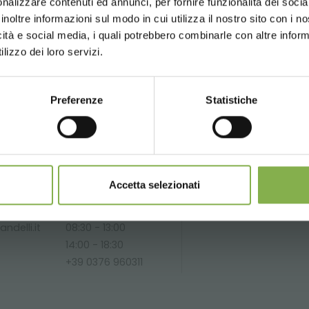
nalizzare contenuti ed annunci, per fornire funzionalità dei socia
r Versand
ab einem Bestellwert von 15.000 €
inoltre informazioni sul modo in cui utilizza il nostro sito con i 
Updates
vorab (wählen Sie bei der Registrierun
icità e social media, i quali potrebbero combinarle con altre inform
UNITED STATES
ENGLISH
lizzo dei loro servizi.
DIENSTLEISTUNGE
Preferenze
Statistiche
CONTINUE
JETZT REGISTRIEREN
 nicht kombinierbar und berechnen sich exklusive Verpa
Telefon
Über 40 Jahre
Pr
Accetta selezionati
Erfahrung
Au
Von Montag bis
be
tionen
Freitag
ndelli.it
08:30 - 13:00
14:00 - 18:30
+39 0376 960311