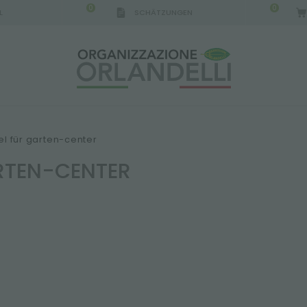
0
0
L
SCHÄTZUNGEN
IGCA GERMANY - SPONSOR
-
von 16.08.2026 bis 
l für garten-center
RTEN-CENTER