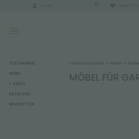
0
LOGIN
MERKZETTE
SUCHERGEBNISSE:
communication
>
video
>
möbe
TESTIMONIAL
MÖBEL FÜR GA
NEWS
VIDEO
MEHR ERGEBNISSE FÜR SIE:
KATALOGE
NEWSLETTER