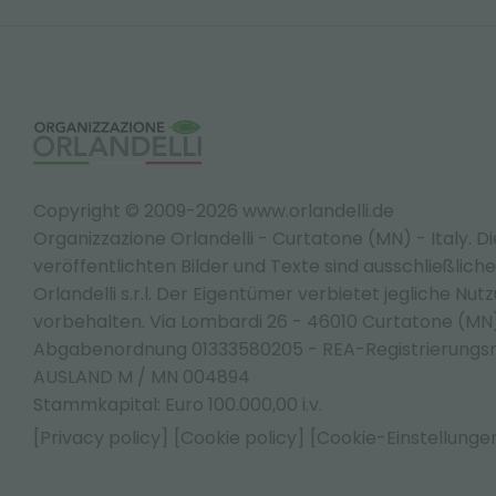
Copyright © 2009-2026 www.orlandelli.de
Organizzazione Orlandelli - Curtatone (MN) - Italy.
Di
veröffentlichten Bilder und Texte sind ausschließlic
Orlandelli s.r.l. Der Eigentümer verbietet jegliche Nut
vorbehalten. Via Lombardi 26 - 46010 Curtatone (M
Abgabenordnung 01333580205 - REA-Registrierungs
AUSLAND M / MN 004894
Stammkapital: Euro 100.000,00 i.v.
[Privacy policy]
[Cookie policy]
[Cookie-Einstellunge