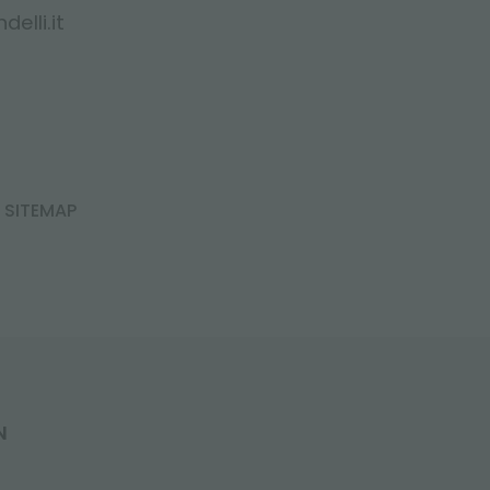
elli.it
SITEMAP
N