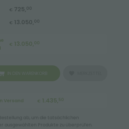
725,
00
€
13.050,
00
€
me
13.050,
00
€
g
IN DEN WARENKORB
MERKZETTEL
1.435,
50
en Versand
€
 Bestellung ab, um die tatsächlichen
r ausgewählten Produkte zu überprüfen.