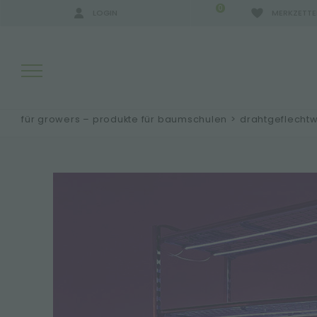
0
LOGIN
MERKZETTE
für growers – produkte für baumschulen
>
drahtgeflechtw
SUCHERGEBNISSE:
MEHR ERGEBNISSE FÜR SIE: