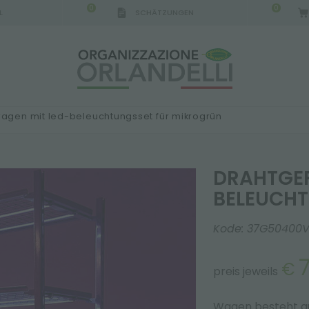
0
0
L
SCHÄTZUNGEN
agen mit led-beleuchtungsset für mikrogrün
DRAHTGEF
BELEUCHT
Kode:
37G50400V
7
€
preis jeweils
Wagen besteht a