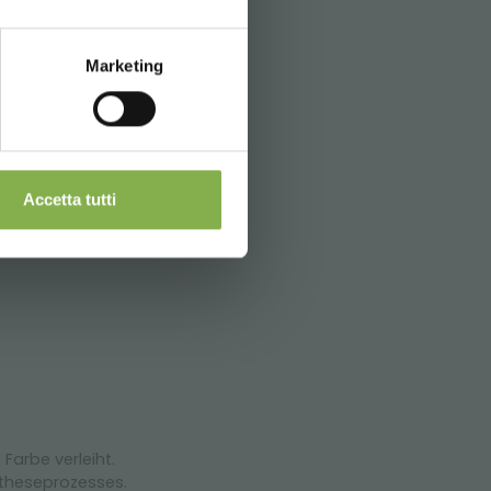
s der Pflanzen in der Kultur zu
Marketing
ckung und
Accetta tutti
Farbe verleiht.
ntheseprozesses.