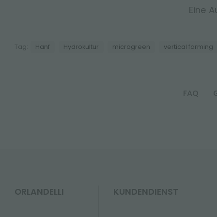
Eine A
Tag:
Hanf
Hydrokultur
microgreen
vertical farming
FAQ
ORLANDELLI
KUNDENDIENST