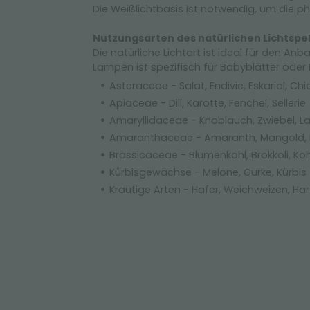
Die Weißlichtbasis ist notwendig, um die p
Nutzungsarten des natürlichen Lichtspe
Die natürliche Lichtart ist ideal für den 
Lampen ist spezifisch für Babyblätter oder 
Asteraceae - Salat, Endivie, Eskariol, Chi
Apiaceae - Dill, Karotte, Fenchel, Sellerie
Amaryllidaceae - Knoblauch, Zwiebel, L
Amaranthaceae - Amaranth, Mangold, 
Brassicaceae - Blumenkohl, Brokkoli, Kohl
Kürbisgewächse - Melone, Gurke, Kürbis
Krautige Arten - Hafer, Weichweizen, Har