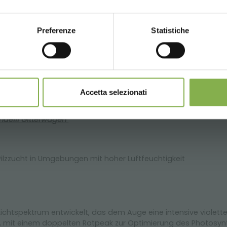
 Regalen hinzuzufügen, ist es möglich, den Bewässerungsprozes
MELDEN SIE SICH AN
Preferenze
Statistiche
CONTINUE
JETZT REGISTRIEREN
rteilhaft, weil:
JETZT REGISTRIEREN
rungszeiten der Pflanzen
 nicht kombinierbar und berechnen sich exklusive Verpa
en
Accetta selezionati
ndelli Gitterwagen
Pilzzucht in Umgebungen mit hoher Luftfeuchtigkeit
chtspektrum entwickelt, das dem Auge eine intensive violette 
t 1:1, mit einem doppelten Rotpeak zur Optimierung des Photosy