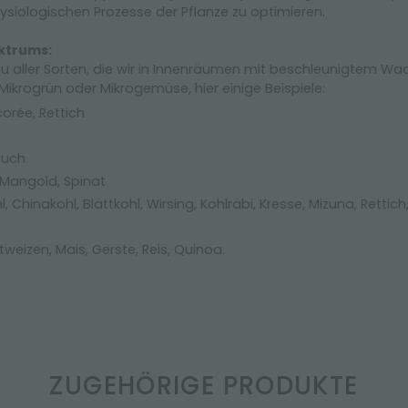
hysiologischen Prozesse der Pflanze zu optimieren.
ktrums:
Anbau aller Sorten, die wir in Innenräumen mit beschleunigtem
Mikrogrün oder Mikrogemüse, hier einige Beispiele:
corée, Rettich
auch
Mangold, Spinat
, Chinakohl, Blattkohl, Wirsing, Kohlrabi, Kresse, Mizuna, Rettic
tweizen, Mais, Gerste, Reis, Quinoa.
ZUGEHÖRIGE PRODUKTE