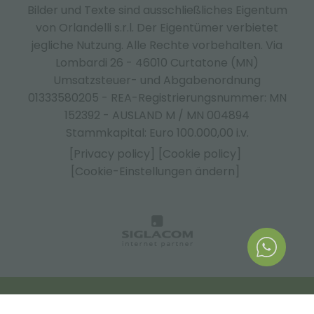
Bilder und Texte sind ausschließliches Eigentum
von Orlandelli s.r.l. Der Eigentümer verbietet
jegliche Nutzung. Alle Rechte vorbehalten. Via
Lombardi 26 - 46010 Curtatone (MN)
Umsatzsteuer- und Abgabenordnung
01333580205 - REA-Registrierungsnummer: MN
152392 - AUSLAND M / MN 004894
Stammkapital: Euro 100.000,00 i.v.
[Privacy policy]
[Cookie policy]
[Cookie-Einstellungen ändern]