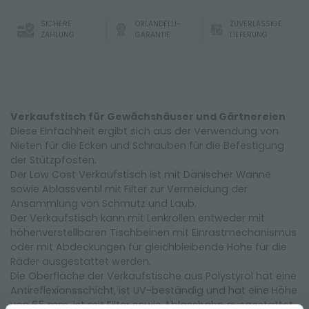
SICHERE
ORLANDELLI-
ZUVERLÄSSIGE
ZAHLUNG
GARANTIE
LIEFERUNG
Verkaufstisch für Gewächshäuser und Gärtnereien
Diese Einfachheit ergibt sich aus der Verwendung von
Nieten für die Ecken und Schrauben für die Befestigung
der Stützpfosten.
Der Low Cost Verkaufstisch ist mit Dänischer Wanne
sowie Ablassventil mit Filter zur Vermeidung der
Ansammlung von Schmutz und Laub.
Der Verkaufstisch kann mit Lenkrollen entweder mit
höhenverstellbaren Tischbeinen mit Einrastmechanismus
oder mit Abdeckungen für gleichbleibende Höhe für die
Räder ausgestattet werden.
Die Oberfläche der Verkaufstische aus Polystyrol hat eine
Antireflexionsschicht, ist UV-beständig und hat eine Höhe
von 65 mm, ist mit Filter sowie Ablasshahn ausgestattet.