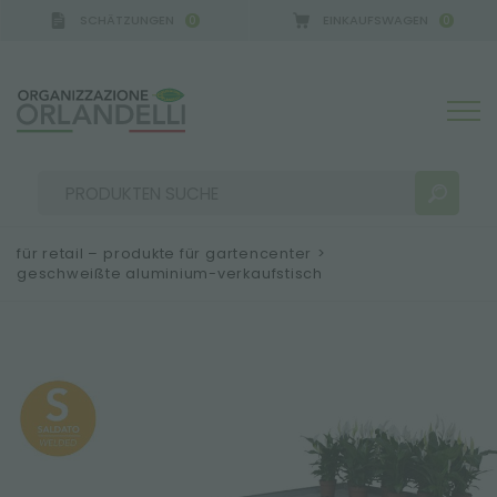
SCHÄTZUNGEN
EINKAUFSWAGEN
0
0
für retail – produkte für gartencenter
>
geschweißte aluminium-verkaufstisch
SUCHERGEBNISSE:
Sortieren nach:
MEHR ERGEBNISSE FÜR SIE: