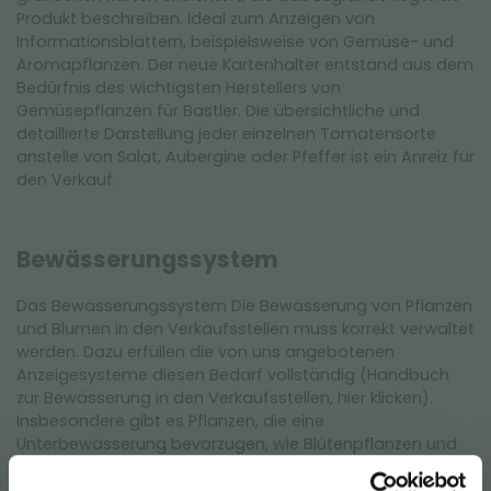
Produkt beschreiben. Ideal zum Anzeigen von
Informationsblättern, beispielsweise von Gemüse- und
Aromapflanzen. Der neue Kartenhalter entstand aus dem
Bedürfnis des wichtigsten Herstellers von
Gemüsepflanzen für Bastler. Die übersichtliche und
detaillierte Darstellung jeder einzelnen Tomatensorte
anstelle von Salat, Aubergine oder Pfeffer ist ein Anreiz für
den Verkauf.
Bewässerungssystem
Das Bewässerungssystem Die Bewässerung von Pflanzen
und Blumen in den Verkaufsstellen muss korrekt verwaltet
werden. Dazu erfüllen die von uns angebotenen
Anzeigesysteme diesen Bedarf vollständig (Handbuch
zur Bewässerung in den Verkaufsstellen, hier klicken).
Insbesondere gibt es Pflanzen, die eine
Unterbewässerung bevorzugen, wie Blütenpflanzen und
Grünpflanzen, während andere, wie Gemüse- und
Aromapflanzen oder Baumschulpflanzen, die