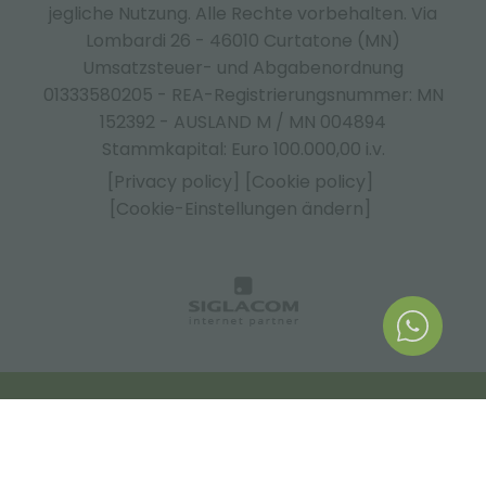
jegliche Nutzung. Alle Rechte vorbehalten. Via
Lombardi 26 - 46010 Curtatone (MN)
Umsatzsteuer- und Abgabenordnung
01333580205 - REA-Registrierungsnummer: MN
152392 - AUSLAND M / MN 004894
Stammkapital: Euro 100.000,00 i.v.
[Privacy policy]
[Cookie policy]
[Cookie-Einstellungen ändern]