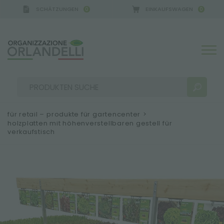
SCHÄTZUNGEN
EINKAUFSWAGEN
0
0
für retail – produkte für gartencenter
>
holzplatten mit höhenverstellbaren gestell für
verkaufstisch
SUCHERGEBNISSE:
Sortieren nach:
MEHR ERGEBNISSE FÜR SIE: