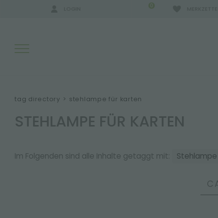
0
LOGIN
MERKZETTE
SUCHERGEBNISSE:
tag directory
>
stehlampe für karten
STEHLAMPE FÜR KARTEN
MEHR ERGEBNISSE FÜR SIE:
Im Folgenden sind alle Inhalte getaggt mit:
Stehlampe 
C