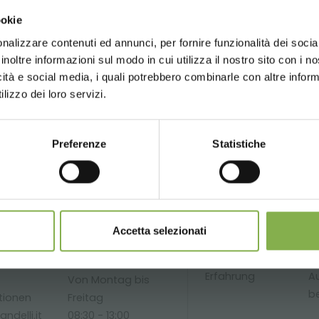
Choose the country you are in an
auf deine erste Bestellung *
GLOSSAR
TOP-SUCHANFRAGEN
TAG DIRECTORY
ookie
for a better browsing exp
 immer
auf tutti deine zukünftigen Einkäufe *
nalizzare contenuti ed annunci, per fornire funzionalità dei socia
r Versand
ab einem Bestellwert von 15.000 €
inoltre informazioni sul modo in cui utilizza il nostro sito con i 
teilen
Updates
vorab (wählen Sie bei der Registrierun
icità e social media, i quali potrebbero combinarle con altre inform
UNITED STATES
ENGLISH
lizzo dei loro servizi.
Preferenze
Statistiche
CONTINUE
JETZT REGISTRIEREN
DIENSTLEISTUNGE
 nicht kombinierbar und berechnen sich exklusive Verpa
Accetta selezionati
Telefon
Über 40 Jahre
Pr
Erfahrung
Au
Von Montag bis
be
tionen
Freitag
ndelli.it
08:30 - 13:00