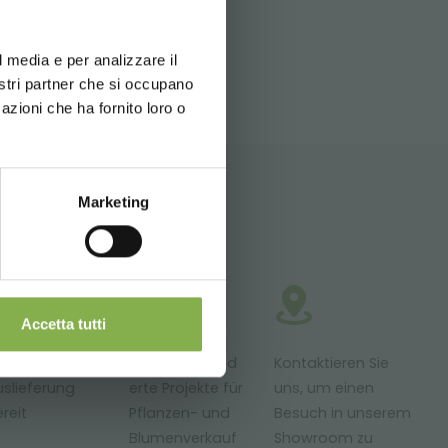
d your language
SITEMAP
erience
l media e per analizzare il
nostri partner che si occupano
g die Option
azioni che ha fornito loro o
Marketing
N
ckung und
Accetta tutti
odukte zur
Maßgeschneid
Kontaktieren Sie
slieferung
erte Projekte für
uns, um einen
reit
Pflanzen- und
Besuch in unserem
Blumenverkauf
Showroom zu