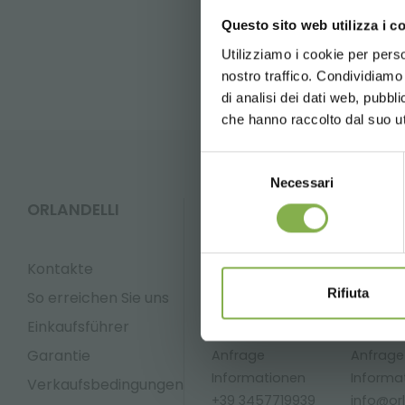
5 % Rabatt
FAQ
Questo sito web utilizza i c
2 % Rabatt
Utilizziamo i cookie per perso
Kostenlose
nostro traffico. Condividiamo 
News und 
di analisi dei dati web, pubbl
Newsletter)
che hanno raccolto dal suo uti
Selezione
Necessari
del
consenso
ORLANDELLI
KUNDENDIENST
* Rabatte sind
Versand.
Kontakte
Rifiuta
So erreichen Sie uns
Einkaufsführer
Whatsapp
Email
Garantie
Anfrage
Anfrage
Informationen
Informa
Verkaufsbedingungen
+39 3457719939
info@orla