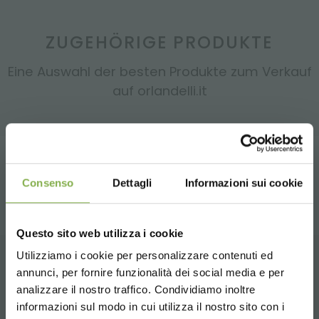
ZUGEHÖRIGE PRODUKTE
Eine Auswahl der besten Produkte zum Verkauf
auf orlandelli.it
teilen
Consenso
Dettagli
Informazioni sui cookie
Questo sito web utilizza i cookie
Utilizziamo i cookie per personalizzare contenuti ed
TAUCHE EIN IN UNSERE
DATENBLATT
annunci, per fornire funzionalità dei social media e per
KUNDENDIENST
WELT!
analizzare il nostro traffico. Condividiamo inoltre
informazioni sul modo in cui utilizza il nostro sito con i