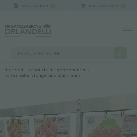
SCHÄTZUNGEN
EINKAUFSWAGEN
0
0
für retail – produkte für gartencenter
>
kartenhalterstange aus aluminium
SUCHERGEBNISSE:
Sortieren nach:
MEHR ERGEBNISSE FÜR SIE: