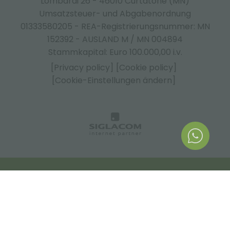
Lombardi 26 - 46010 Curtatone (MN)
Umsatzsteuer- und Abgabenordnung
01333580205 - REA-Registrierungsnummer: MN
152392 - AUSLAND M / MN 004894
Stammkapital: Euro 100.000,00 i.v.
[Privacy policy]
[Cookie policy]
[Cookie-Einstellungen ändern]